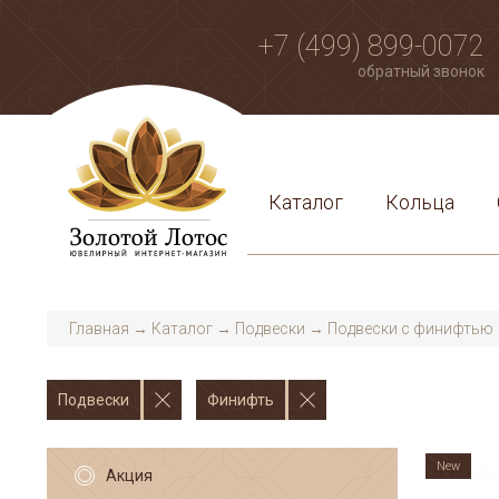
+7 (499) 899-0072
обратный звонок
Каталог
Кольца
Главная
→
Каталог
→
Подвески
→
Подвески с финифтью
Подвески
Финифть
New
Акция