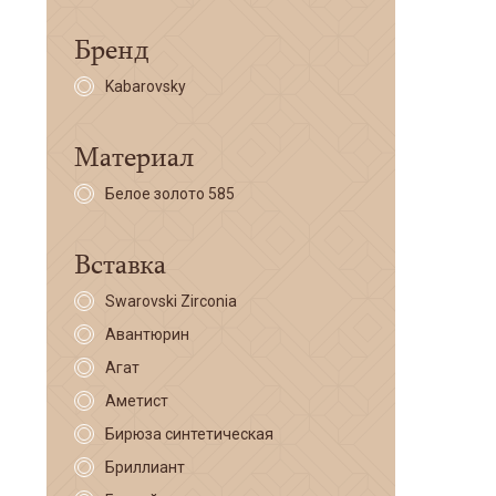
Бренд
Kabarovsky
Материал
Белое золото 585
Вставка
Swarovski Zirconia
Авантюрин
Агат
Аметист
Бирюза синтетическая
Бриллиант