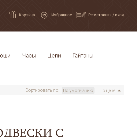
Корзина
Избранное
Регистрация
/
вход
роши
Часы
Цепи
Гайтаны
Сортировать по:
По умолчанию
По цене
ОДВЕСКИ С