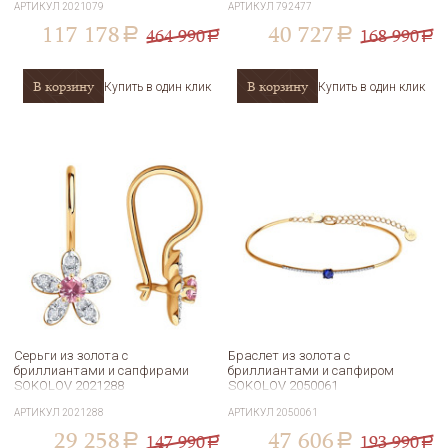
АРТИКУЛ
2021079
АРТИКУЛ
792477
117 178
40 727
464 990
168 990
a
a
a
a
В корзину
В корзину
Купить в один клик
Купить в один клик
Серьги из золота с
Браслет из золота с
бриллиантами и сапфирами
бриллиантами и сапфиром
SOKOLOV 2021288
SOKOLOV 2050061
АРТИКУЛ
2021288
АРТИКУЛ
2050061
29 258
47 606
147 990
193 990
a
a
a
a