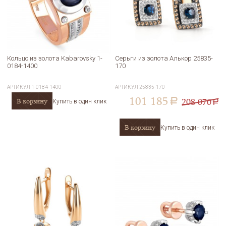
Кольцо из золота Kabarovsky 1-
Серьги из золота Алькор 25835-
0184-1400
170
АРТИКУЛ
1-0184-1400
АРТИКУЛ
25835-170
101 185
208 070
В корзину
a
Купить в один клик
a
В корзину
Купить в один клик