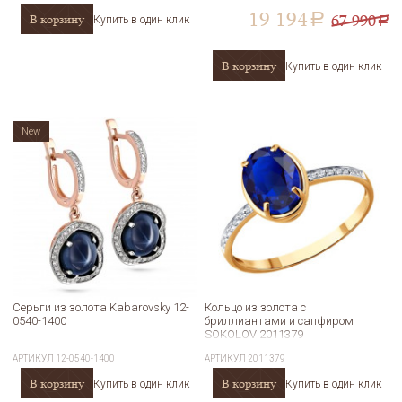
19 194
67 990
В корзину
a
Купить в один клик
a
В корзину
Купить в один клик
New
Серьги из золота Kabarovsky 12-
Кольцо из золота с
0540-1400
бриллиантами и сапфиром
SOKOLOV 2011379
АРТИКУЛ
12-0540-1400
АРТИКУЛ
2011379
В корзину
В корзину
Купить в один клик
Купить в один клик