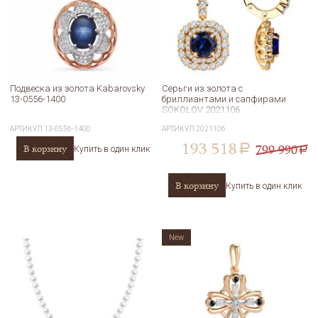
Подвеска из золота Kabarovsky
Серьги из золота с
13-0556-1400
бриллиантами и сапфирами
SOKOLOV 2021106
АРТИКУЛ
13-0556-1400
АРТИКУЛ
2021106
193 518
799 990
В корзину
a
Купить в один клик
a
В корзину
Купить в один клик
New