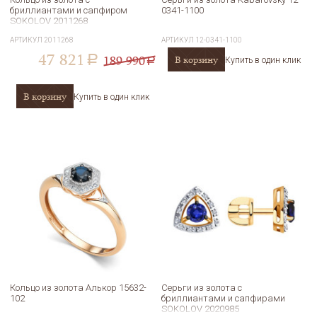
бриллиантами и сапфиром
0341-1100
SOKOLOV 2011268
АРТИКУЛ
2011268
АРТИКУЛ
12-0341-1100
47 821
189 990
В корзину
a
Купить в один клик
a
В корзину
Купить в один клик
Кольцо из золота Алькор 15632-
Серьги из золота с
102
бриллиантами и сапфирами
SOKOLOV 2020985