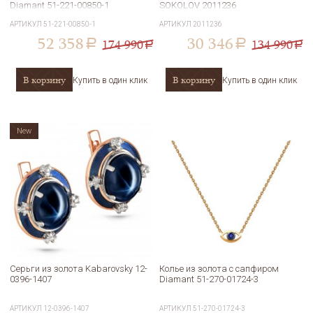
Diamant 51-221-00850-1
SOKOLOV 2011236
АРТИКУЛ
51-221-00850-1
АРТИКУЛ
2011236
52 358
30 346
174 990
134 990
a
a
a
a
В корзину
В корзину
Купить в один клик
Купить в один клик
New
Серьги из золота Kabarovsky 12-
Колье из золота с сапфиром
0396-1407
Diamant 51-270-01724-3
АРТИКУЛ
12-0396-1407
АРТИКУЛ
51-270-01724-3