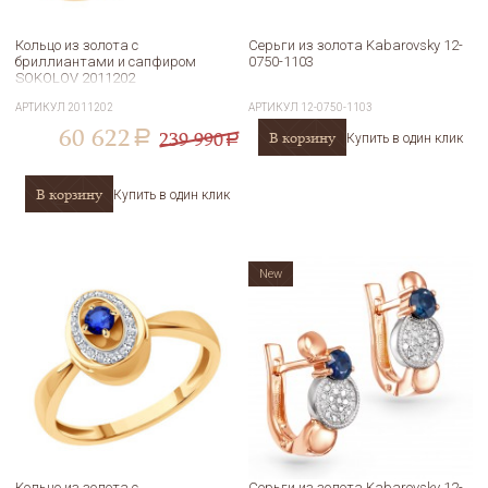
Кольцо из золота с
Серьги из золота Kabarovsky 12-
бриллиантами и сапфиром
0750-1103
SOKOLOV 2011202
АРТИКУЛ
2011202
АРТИКУЛ
12-0750-1103
60 622
239 990
В корзину
a
Купить в один клик
a
В корзину
Купить в один клик
New
Кольцо из золота с
Серьги из золота Kabarovsky 12-