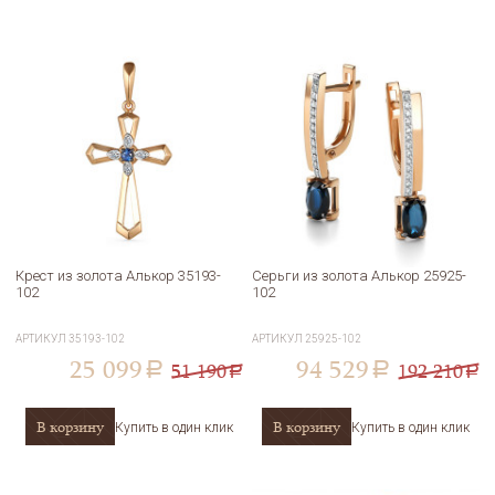
Крест из золота Алькор 35193-
Серьги из золота Алькор 25925-
102
102
АРТИКУЛ
35193-102
АРТИКУЛ
25925-102
25 099
94 529
51 190
192 210
a
a
a
a
В корзину
В корзину
Купить в один клик
Купить в один клик