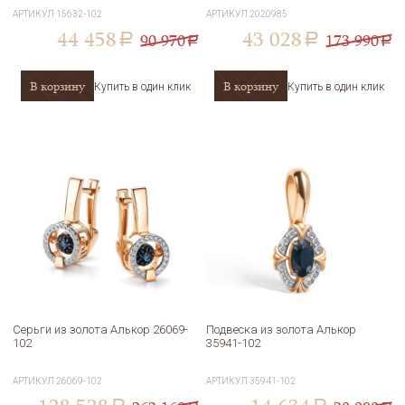
АРТИКУЛ
15632-102
АРТИКУЛ
2020985
44 458
43 028
90 970
173 990
a
a
a
a
В корзину
В корзину
Купить в один клик
Купить в один клик
Серьги из золота Алькор 26069-
Подвеска из золота Алькор
102
35941-102
АРТИКУЛ
26069-102
АРТИКУЛ
35941-102