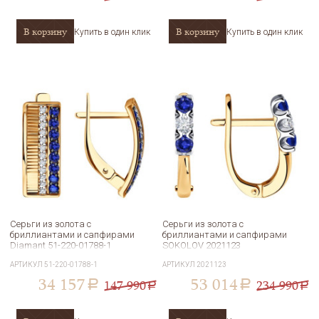
В корзину
В корзину
Купить в один клик
Купить в один клик
Серьги из золота с
Серьги из золота с
бриллиантами и сапфирами
бриллиантами и сапфирами
Diamant 51-220-01788-1
SOKOLOV 2021123
АРТИКУЛ
51-220-01788-1
АРТИКУЛ
2021123
34 157
53 014
147 990
234 990
a
a
a
a