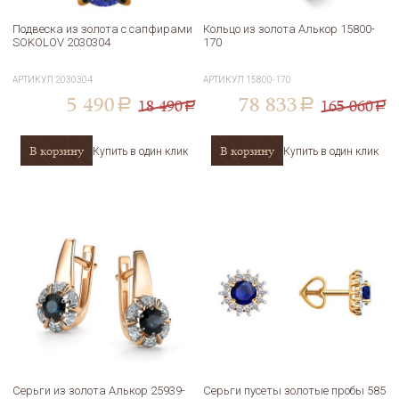
Подвеска из золота с сапфирами
Кольцо из золота Алькор 15800-
SOKOLOV 2030304
170
АРТИКУЛ
2030304
АРТИКУЛ
15800-170
5 490
78 833
18 490
165 060
a
a
a
a
В корзину
В корзину
Купить в один клик
Купить в один клик
Серьги из золота Алькор 25939-
Серьги пусеты золотые пробы 585