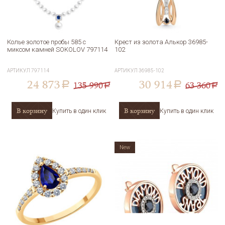
Колье золотое пробы 585 с
Крест из золота Алькор 36985-
миксом камней SOKOLOV 797114
102
АРТИКУЛ
797114
АРТИКУЛ
36985-102
24 873
30 914
135 990
63 360
a
a
a
a
В корзину
В корзину
Купить в один клик
Купить в один клик
New