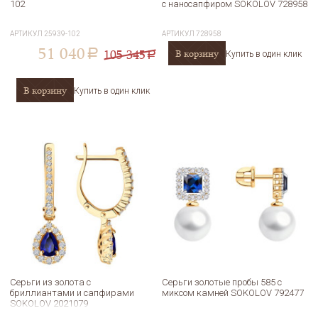
102
с наносапфиром SOKOLOV 728958
АРТИКУЛ
25939-102
АРТИКУЛ
728958
51 040
105 345
В корзину
a
Купить в один клик
a
В корзину
Купить в один клик
Серьги из золота с
Серьги золотые пробы 585 с
бриллиантами и сапфирами
миксом камней SOKOLOV 792477
SOKOLOV 2021079