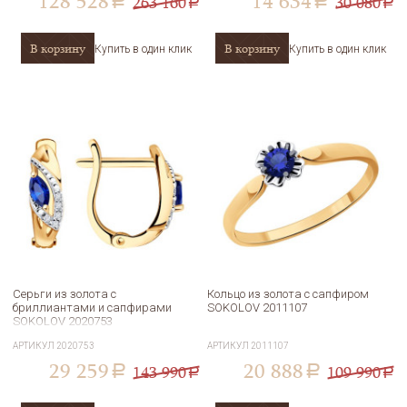
128 528
14 634
263 160
30 080
a
a
a
a
В корзину
В корзину
Купить в один клик
Купить в один клик
Серьги из золота с
Кольцо из золота с сапфиром
бриллиантами и сапфирами
SOKOLOV 2011107
SOKOLOV 2020753
АРТИКУЛ
2020753
АРТИКУЛ
2011107
29 259
20 888
143 990
109 990
a
a
a
a