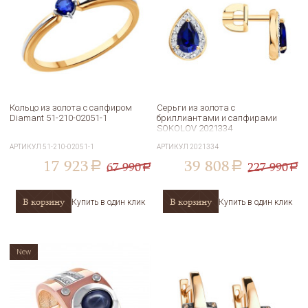
Кольцо из золота с сапфиром
Серьги из золота с
Diamant 51-210-02051-1
бриллиантами и сапфирами
SOKOLOV 2021334
АРТИКУЛ
51-210-02051-1
АРТИКУЛ
2021334
17 923
39 808
67 990
227 990
a
a
a
a
В корзину
В корзину
Купить в один клик
Купить в один клик
New