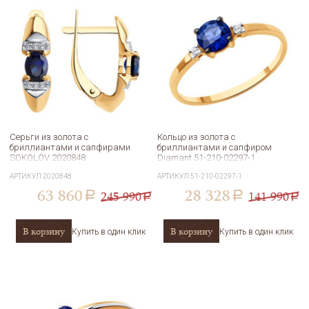
Серьги из золота с
Кольцо из золота с
бриллиантами и сапфирами
бриллиантами и сапфиром
SOKOLOV 2020848
Diamant 51-210-02297-1
АРТИКУЛ
2020848
АРТИКУЛ
51-210-02297-1
63 860
28 328
245 990
141 990
a
a
a
a
В корзину
В корзину
Купить в один клик
Купить в один клик