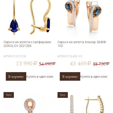
Серьги из золота с сапфирами
Серьги из золота Алькор 26438-
SOKOLOV 2021236
102
АРТИКУЛ
2021236
АРТИКУЛ
26438-102
13 990
43 469
54 990
88 730
a
a
a
a
В корзину
В корзину
Купить в один клик
Купить в один клик
New
New