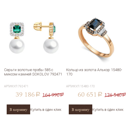
Серьги золотые пробы 585 с
Кольцо из золота Алькор 15480-
миксом камней SOKOLOV 792471
170
АРТИКУЛ
792471
АРТИКУЛ
15480-170
39 186
60 651
164 990
126 540
a
a
a
a
В корзину
В корзину
Купить в один клик
Купить в один клик