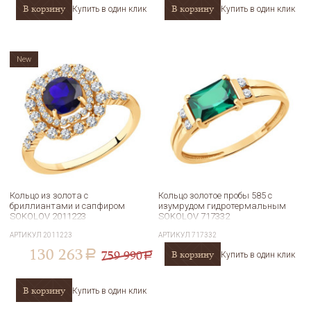
В корзину
В корзину
Купить в один клик
Купить в один клик
New
Кольцо из золота с
Кольцо золотое пробы 585 с
бриллиантами и сапфиром
изумрудом гидротермальным
SOKOLOV 2011223
SOKOLOV 717332
АРТИКУЛ
2011223
АРТИКУЛ
717332
130 263
759 990
В корзину
a
Купить в один клик
a
В корзину
Купить в один клик