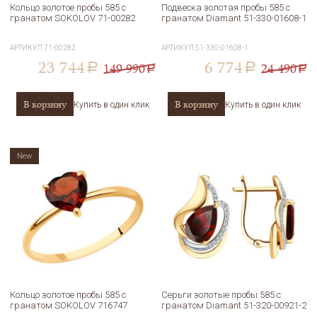
Кольцо золотое пробы 585 с
Подвеска золотая пробы 585 с
гранатом SOKOLOV 71-00282
гранатом Diamant 51-330-01608-1
АРТИКУЛ
71-00282
АРТИКУЛ
51-330-01608-1
23 744
6 774
149 990
24 490
a
a
a
a
В корзину
В корзину
Купить в один клик
Купить в один клик
New
Кольцо золотое пробы 585 с
Серьги золотые пробы 585 с
гранатом SOKOLOV 716747
гранатом Diamant 51-320-00921-2