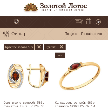
Золотой Лотос
ювелирный интернет-магазин
Фильтр
По цене
По названию
Красное золото 585
Гранат
New
Серьги золотые пробы 585 с
Кольцо золотое пробы 585 с
гранатом SOKOLOV 724672
гранатом SOKOLOV 716754