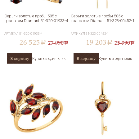
Серьги золотые пробы 585 с
Серьги золотые пробы 585 с
гранатом Diamant 51-320-01933-4
гранатом Diamant 51-323-00452-1
АРТИКУЛ
51-320-01933-4
АРТИКУЛ
51-323-00452-1
26 525
19 203
77 990
75 990
a
a
a
a
В корзину
В корзину
Купить в один клик
Купить в один клик