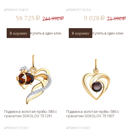
АРТИКУЛ
724672
АРТИКУЛ
716754
58 725
9 028
244 990
71 990
a
a
a
a
В корзину
В корзину
Купить в один клик
Купить в один клик
Подвеска золотая пробы 585 с
Подвеска золотая пробы 585 с
гранатом SOKOLOV 731291
гранатом SOKOLOV 731907
АРТИКУЛ
731291
АРТИКУЛ
731907