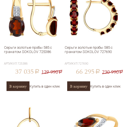
Серьги золотые пробы 585 с
Серьги золотые пробы 585 с
гранатом SOKOLOV 725386
гранатом SOKOLOV 727690
АРТИКУЛ
725386
АРТИКУЛ
727690
37 035
66 295
129 990
230 990
a
a
a
a
В корзину
В корзину
Купить в один клик
Купить в один клик