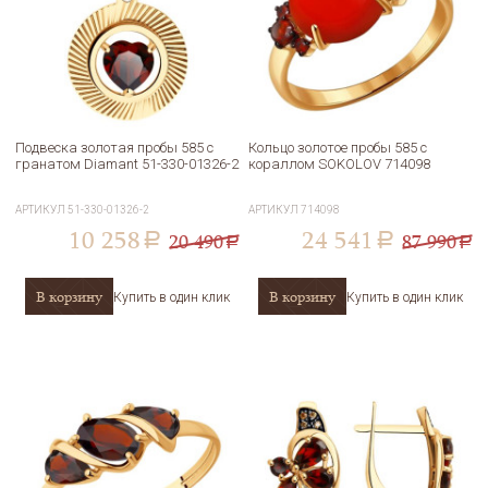
Подвеска золотая пробы 585 с
Кольцо золотое пробы 585 с
гранатом Diamant 51-330-01326-2
кораллом SOKOLOV 714098
АРТИКУЛ
51-330-01326-2
АРТИКУЛ
714098
10 258
24 541
20 490
87 990
a
a
a
a
В корзину
В корзину
Купить в один клик
Купить в один клик