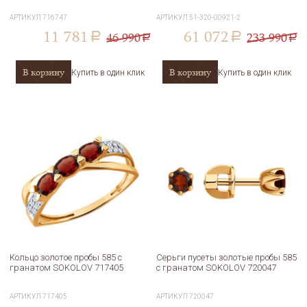
АРТИКУЛ
716747
АРТИКУЛ
51-320-00921-2
11 781
61 072
46 990
233 990
a
a
a
a
В корзину
В корзину
Купить в один клик
Купить в один клик
Кольцо золотое пробы 585 с
Серьги пусеты золотые пробы 585
гранатом SOKOLOV 717405
с гранатом SOKOLOV 720047
АРТИКУЛ
717405
АРТИКУЛ
720047