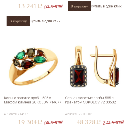
13 241
62 990
В корзину
a
Купить в один клик
a
В корзину
Купить в один клик
Кольцо золотое пробы 585 с
Серьги золотые пробы 585 с
миксом камней SOKOLOV 714677
гранатом SOKOLOV 72-00502
АРТИКУЛ
714677
АРТИКУЛ
72-00502
19 304
48 328
68 990
221 990
a
a
a
a