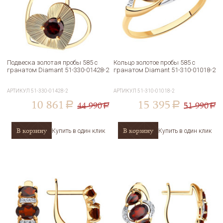
Подвеска золотая пробы 585 с
Кольцо золотое пробы 585 с
гранатом Diamant 51-330-01428-2
гранатом Diamant 51-310-01018-2
АРТИКУЛ
51-330-01428-2
АРТИКУЛ
51-310-01018-2
10 861
15 395
44 990
51 990
a
a
a
a
В корзину
В корзину
Купить в один клик
Купить в один клик