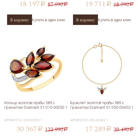
18 197
19 711
87 990
68 990
a
a
a
a
В корзину
В корзину
Купить в один клик
Купить в один клик
Кольцо золотое пробы 585 с
Браслет золотой пробы 585 с
гранатом Diamant 51-310-00353-1
гранатом Diamant 51-350-00452-1
АРТИКУЛ
51-310-00353-1
АРТИКУЛ
51-350-00452-1
30 367
17 289
122 990
39 490
a
a
a
a