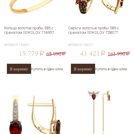
Кольцо золотое пробы 585 с
Серьги золотые пробы 585 с
гранатом SOKOLOV 716907
гранатом SOKOLOV 728377
АРТИКУЛ
716907
АРТИКУЛ
728377
15 779
41 421
65 990
161 990
a
a
a
a
В корзину
В корзину
Купить в один клик
Купить в один клик