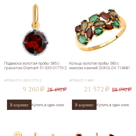
Подвеска золотая пробы 585 с
Кольцо золотое пробы 585 с
гранатом Diamant 51-330-01770-2
миксом камней SOKOLOV 714681
АРТИКУЛ
51-330-01770-2
АРТИКУЛ
714681
9 260
21 572
28 490
88 990
a
a
a
a
В корзину
В корзину
Купить в один клик
Купить в один клик