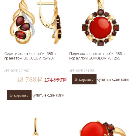
Серьги золотые пробы 585 с
Подвеска золотая пробы 585 с
гранатом SOKOLOV 724987
кораллом SOKOLOV 731255
АРТИКУЛ
724987
АРТИКУЛ
731255
48 788
174 990
В корзину
a
Купить в один клик
a
В корзину
Купить в один клик