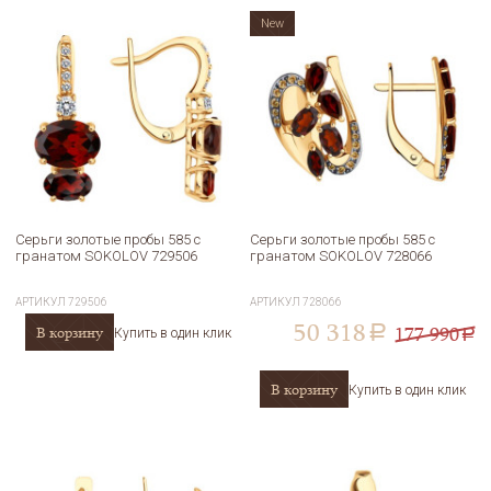
New
Серьги золотые пробы 585 с
Серьги золотые пробы 585 с
гранатом SOKOLOV 729506
гранатом SOKOLOV 728066
АРТИКУЛ
729506
АРТИКУЛ
728066
50 318
177 990
В корзину
a
Купить в один клик
a
В корзину
Купить в один клик