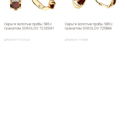
Серьги золотые пробы 585 с
Серьги золотые пробы 585 с
гранатом SOKOLOV 72-00041
гранатом SOKOLOV 725866
АРТИКУЛ
72-00041
АРТИКУЛ
725866
25 270
42 508
119 990
149 990
a
a
a
a
В корзину
В корзину
Купить в один клик
Купить в один клик