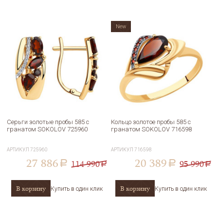
New
Серьги золотые пробы 585 с
Кольцо золотое пробы 585 с
гранатом SOKOLOV 725960
гранатом SOKOLOV 716598
АРТИКУЛ
725960
АРТИКУЛ
716598
27 886
20 389
114 990
95 990
a
a
a
a
В корзину
В корзину
Купить в один клик
Купить в один клик