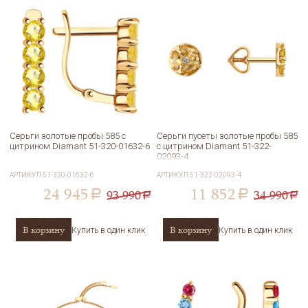
Серьги золотые пробы 585 с
Серьги пусеты золотые пробы 585
цитрином Diamant 51-320-01632-6
с цитрином Diamant 51-322-
02093-4
АРТИКУЛ
51-320-01632-6
АРТИКУЛ
51-322-02093-4
24 945
11 852
93 990
34 990
a
a
a
a
В корзину
В корзину
Купить в один клик
Купить в один клик