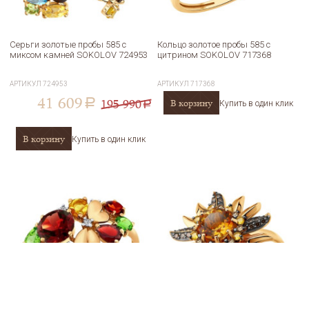
Серьги золотые пробы 585 с
Кольцо золотое пробы 585 с
миксом камней SOKOLOV 724953
цитрином SOKOLOV 717368
АРТИКУЛ
724953
АРТИКУЛ
717368
41 609
195 990
В корзину
a
Купить в один клик
a
В корзину
Купить в один клик