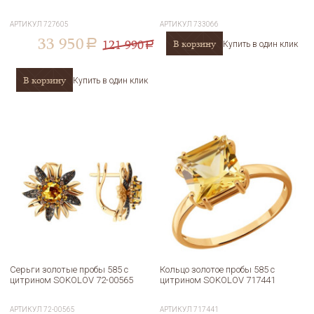
АРТИКУЛ
727605
АРТИКУЛ
733066
33 950
121 990
В корзину
a
Купить в один клик
a
В корзину
Купить в один клик
Серьги золотые пробы 585 с
Кольцо золотое пробы 585 с
цитрином SOKOLOV 72-00565
цитрином SOKOLOV 717441
АРТИКУЛ
72-00565
АРТИКУЛ
717441