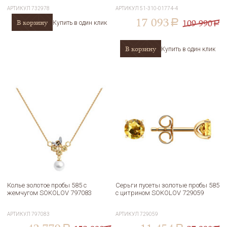
АРТИКУЛ
732978
АРТИКУЛ
51-310-01774-4
17 093
109 990
В корзину
a
Купить в один клик
a
В корзину
Купить в один клик
Колье золотое пробы 585 с
Серьги пусеты золотые пробы 585
жемчугом SOKOLOV 797083
с цитрином SOKOLOV 729059
АРТИКУЛ
797083
АРТИКУЛ
729059