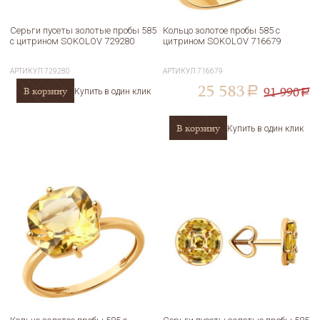
Серьги пусеты золотые пробы 585
Кольцо золотое пробы 585 с
с цитрином SOKOLOV 729280
цитрином SOKOLOV 716679
АРТИКУЛ
729280
АРТИКУЛ
716679
25 583
91 990
В корзину
a
Купить в один клик
a
В корзину
Купить в один клик