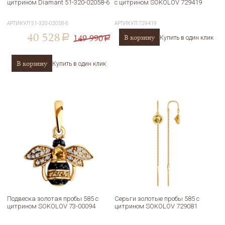
цитрином Diamant 51-320-02058-6
с цитрином SOKOLOV 729419
АРТИКУЛ
51-320-02058-6
АРТИКУЛ
729419
40 528
149 990
В корзину
a
Купить в один клик
a
В корзину
Купить в один клик
Подвеска золотая пробы 585 с
Серьги золотые пробы 585 с
цитрином SOKOLOV 73-00094
цитрином SOKOLOV 729081