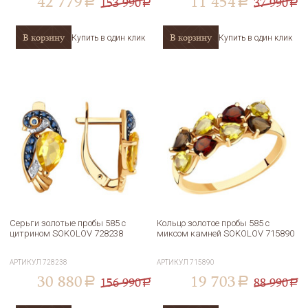
42 779
11 454
153 990
37 990
a
a
a
a
В корзину
В корзину
Купить в один клик
Купить в один клик
Серьги золотые пробы 585 с
Кольцо золотое пробы 585 с
цитрином SOKOLOV 728238
миксом камней SOKOLOV 715890
АРТИКУЛ
728238
АРТИКУЛ
715890
30 880
19 703
156 990
88 990
a
a
a
a