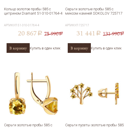
Кольцо золотое пробы 585 с
Серьги золотые пробы 585 с
цитрином Diamant 51-310-01764-4
миксом камней SOKOLOV 725717
АРТИКУЛ
51-310-01764-4
АРТИКУЛ
725717
20 867
31 441
75 990
131 990
a
a
a
a
В корзину
В корзину
Купить в один клик
Купить в один клик
Серьги золотые пробы 585 с
Серьги пусеты золотые пробы 585