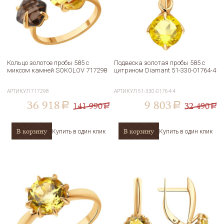
Кольцо золотое пробы 585 с
Подвеска золотая пробы 585 с
миксом камней SOKOLOV 717298
цитрином Diamant 51-330-01764-4
АРТИКУЛ
717298
АРТИКУЛ
51-330-01764-4
36 918
9 803
141 990
32 490
a
a
a
a
В корзину
В корзину
Купить в один клик
Купить в один клик