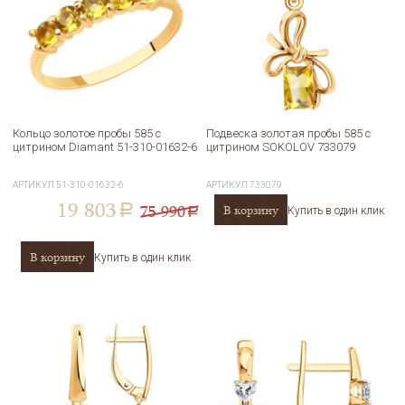
Кольцо золотое пробы 585 с
Подвеска золотая пробы 585 с
цитрином Diamant 51-310-01632-6
цитрином SOKOLOV 733079
АРТИКУЛ
51-310-01632-6
АРТИКУЛ
733079
19 803
75 990
В корзину
a
Купить в один клик
a
В корзину
Купить в один клик