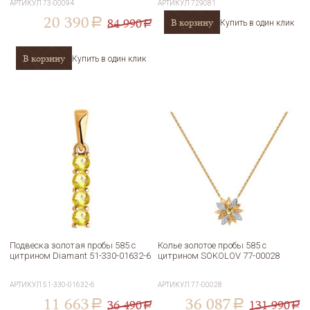
АРТИКУЛ
73-00094
АРТИКУЛ
729081
20 390
84 990
В корзину
a
Купить в один клик
a
В корзину
Купить в один клик
Подвеска золотая пробы 585 с
Колье золотое пробы 585 с
цитрином Diamant 51-330-01632-6
цитрином SOKOLOV 77-00028
АРТИКУЛ
51-330-01632-6
АРТИКУЛ
77-00028
11 663
36 087
36 490
131 990
a
a
a
a