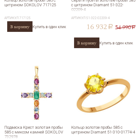
Кольцо золотое пробы 585 с
Серьги пусеты золотые пробы 585
цитрином SOKOLOV 717125
с цитрином Diamant 51-322-
02209-4
АРТИКУЛ
717125
АРТИКУЛ
51-322-02209-4
16 932
54 990
В корзину
a
Купить в один клик
a
В корзину
Купить в один клик
Подвеска Крест золотая пробы
Кольцо золотое пробы 585 с
585 с миксом камней SOKOLOV
цитрином Diamant 51-310-01774-4
732978