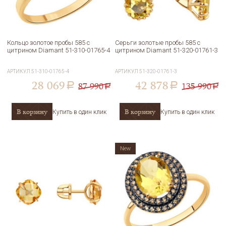
Кольцо золотое пробы 585 с
Серьги золотые пробы 585 с
цитрином Diamant 51-310-01765-4
цитрином Diamant 51-320-01761-3
АРТИКУЛ
51-310-01765-4
АРТИКУЛ
51-320-01761-3
28 069
42 878
87 990
135 990
a
a
a
a
В корзину
В корзину
Купить в один клик
Купить в один клик
New