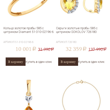
Кольцо золотое пробы 585 с
Серьги золотые пробы 585 с
цитрином Diamant 51-310-02196-6
цитрином SOKOLOV 726180
АРТИКУЛ
51-310-02196-6
АРТИКУЛ
726180
10 001
32 359
31 990
137 990
a
a
a
a
В корзину
В корзину
Купить в один клик
Купить в один клик