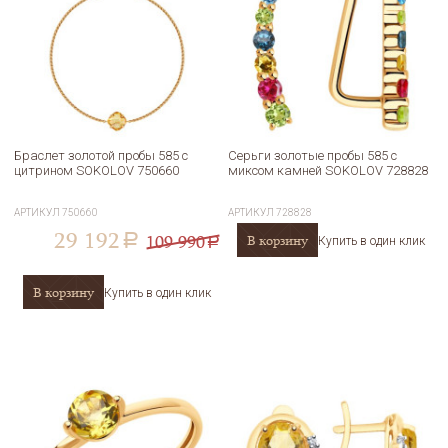
Браслет золотой пробы 585 с
Серьги золотые пробы 585 с
цитрином SOKOLOV 750660
миксом камней SOKOLOV 728828
АРТИКУЛ
750660
АРТИКУЛ
728828
29 192
109 990
В корзину
a
Купить в один клик
a
В корзину
Купить в один клик