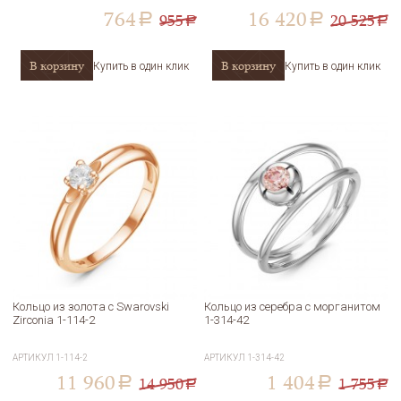
764
16 420
955
20 525
a
a
a
a
В корзину
В корзину
Купить в один клик
Купить в один клик
Кольцо из золота с Swarovski
Кольцо из серебра с морганитом
Zirconia 1-114-2
1-314-42
АРТИКУЛ
1-114-2
АРТИКУЛ
1-314-42
11 960
1 404
14 950
1 755
a
a
a
a