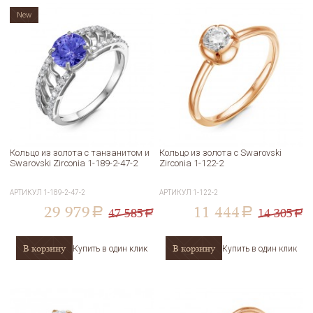
New
Кольцо из золота с танзанитом и
Кольцо из золота с Swarovski
Swarovski Zirconia 1-189-2-47-2
Zirconia 1-122-2
АРТИКУЛ
1-189-2-47-2
АРТИКУЛ
1-122-2
29 979
11 444
47 585
14 305
a
a
a
a
В корзину
В корзину
Купить в один клик
Купить в один клик