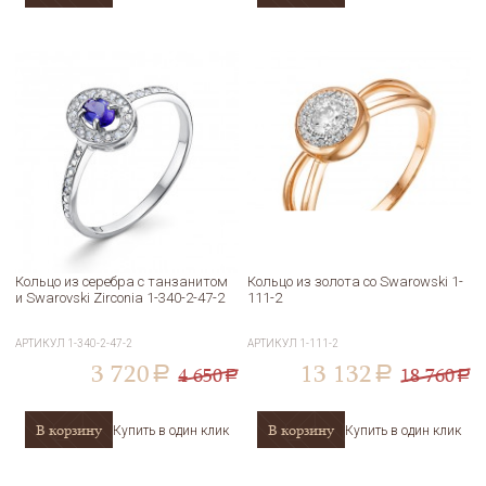
Кольцо из серебра с танзанитом
Кольцо из золота со Swarowski 1-
и Swarovski Zirconia 1-340-2-47-2
111-2
АРТИКУЛ
1-340-2-47-2
АРТИКУЛ
1-111-2
3 720
13 132
4 650
18 760
a
a
a
a
В корзину
В корзину
Купить в один клик
Купить в один клик