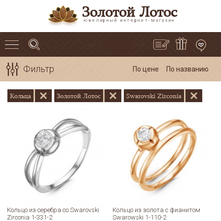
Золотой Лотос
ювелирный интернет-магазин
Фильтр
По цене
По названию
Кольца
Золотой Лотос
Swarovski Zirconia
Кольцо из серебра со Swarovski
Кольцо из золота с фианитом
Zirconia 1-331-2
Swarowski 1-110-2