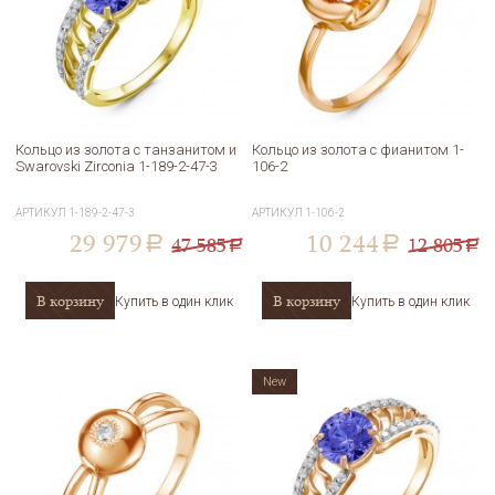
Кольцо из золота с танзанитом и
Кольцо из золота с фианитом 1-
Swarovski Zirconia 1-189-2-47-3
106-2
АРТИКУЛ
1-189-2-47-3
АРТИКУЛ
1-106-2
29 979
10 244
47 585
12 805
a
a
a
a
В корзину
В корзину
Купить в один клик
Купить в один клик
New