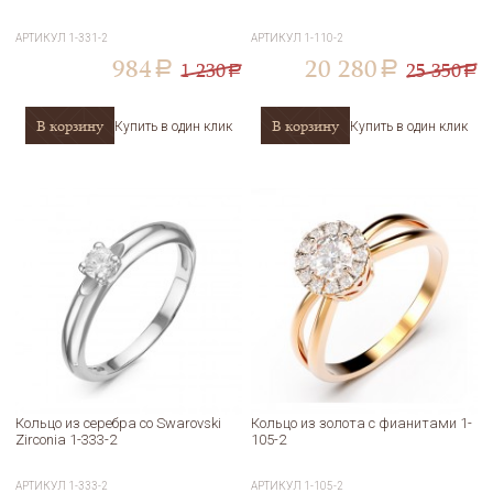
АРТИКУЛ
1-331-2
АРТИКУЛ
1-110-2
984
20 280
1 230
25 350
a
a
a
a
В корзину
В корзину
Купить в один клик
Купить в один клик
Кольцо из серебра со Swarovski
Кольцо из золота с фианитами 1-
Zirconia 1-333-2
105-2
АРТИКУЛ
1-333-2
АРТИКУЛ
1-105-2