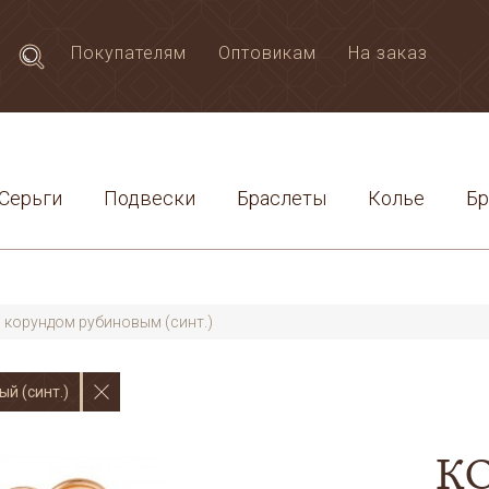
Покупателям
Оптовикам
На заказ
Серьги
Подвески
Браслеты
Колье
Б
 корундом рубиновым (синт.)
й (синт.)
К