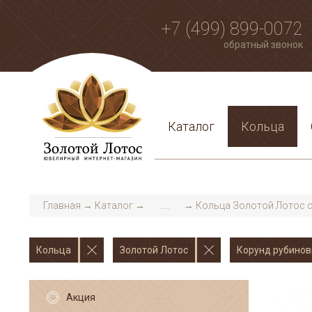
+7 (499) 899-0072
обратный звонок
Каталог
Кольца
Главная
→
Каталог
→
.....
→
Кольца Золотой Лотос с
Кольца
Золотой Лотос
Корунд рубиновы
Акция