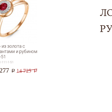
Л
Р
 из золота с
антами и рубином
-51
1-111-1-51
 277
14 725
a
a