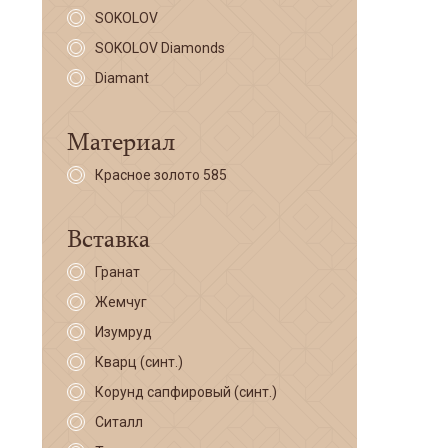
SOKOLOV
SOKOLOV Diamonds
Diamant
Материал
Красное золото 585
Вставка
Гранат
Жемчуг
Изумруд
Кварц (синт.)
Корунд сапфировый (синт.)
Ситалл