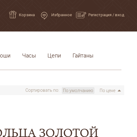
Корзина
Избранное
Регистрация
/
вход
роши
Часы
Цепи
Гайтаны
Сортировать по:
По умолчанию
По цене
ОЛЬЦА ЗОЛОТОЙ