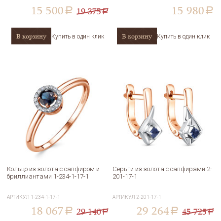
15 500
15 980
19 375
a
a
a
В корзину
В корзину
Купить в один клик
Купить в один клик
Кольцо из золота с сапфиром и
Серьги из золота с сапфирами 2-
бриллиантами 1-234-1-17-1
201-17-1
АРТИКУЛ
1-234-1-17-1
АРТИКУЛ
2-201-17-1
18 067
29 264
29 140
45 725
a
a
a
a