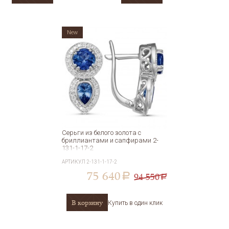
New
Cерьги из белого золота с
бриллиантами и сапфирами 2-
131-1-17-2
АРТИКУЛ
2-131-1-17-2
75 640
94 550
a
a
В корзину
Купить в один клик