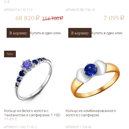
1-2
АРТИКУЛ
4-110-17-2
АРТИКУЛ
2БС-730-10
68 820
7 095
114 700
a
a
a
В корзину
В корзину
Купить в один клик
Купить в один клик
New
Кольцо из белого золота с
Кольцо из комбинированного
танзанитом и сапфирами 1-192-
золота с сапфиром
17-47-2
АРТИКУЛ
1-192-17-47-2
АРТИКУЛ
1-139-43