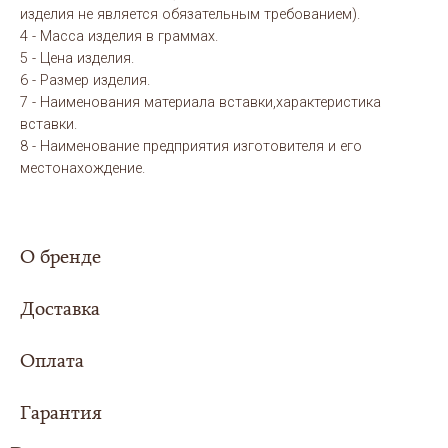
изделия не является обязательным требованием).
4 - Масса изделия в граммах.
5 - Цена изделия.
6 - Размер изделия.
7 - Наименования материала вставки,характеристика
вставки.
8 - Наименование предприятия изготовителя и его
местонахождение.
О бренде
Доставка
Оплата
Сумма заказа составила
5000 рублей или
более - доставка
для Вас организуется
Гарантия
Выбери свой вариант оплаты заказа:
совершенно
БЕСПЛАТНО
в любой регион
Российской Федерации.