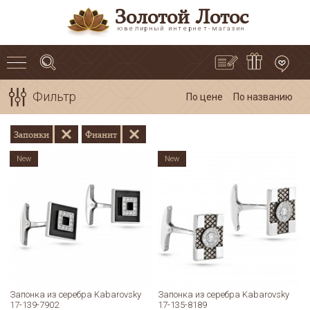
Золотой Лотос
ювелирный интернет-магазин
Фильтр
По цене
По названию
Запонки
Фианит
New
New
Запонка из серебра Kabarovsky
Запонка из серебра Kabarovsky
17-139-7902
17-135-8189