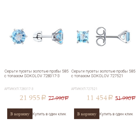
Серьги пусеты золотые пробы 585
Серьги пусеты золотые пробы 585
с топазом SOKOLOV 728317-3
с топазом SOKOLOV 727521
АРТИКУЛ
728317-3
АРТИКУЛ
727521
21 955
11 454
77 990
51 990
a
a
a
a
В корзину
В корзину
Купить в один клик
Купить в один клик