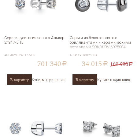
Серьги пусеты из золота Алькор
Серьги из белого золота с
24317-5П5
бриллиантами и керамическими
вставками SOKOLOV 6025084
АРТИКУЛ
24317-5П5
АРТИКУЛ
6025084
701 340
34 015
169 990
a
a
a
В корзину
В корзину
Купить в один клик
Купить в один клик