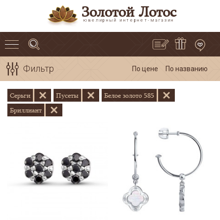
Золотой Лотос
ювелирный интернет-магазин
Фильтр
По цене
По названию
Серьги
Пусеты
Белое золото 585
Бриллиант