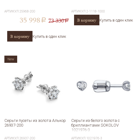
АРТИКУЛ
25968-200
АРТИКУЛ
2-1118-1000
35 998
73 330
В корзину
a
Купить в один клик
a
В корзину
Купить в один клик
New
Серьги пусеты из золота Алькор
Серьги из белого золота с
26937-200
бриллиантами SOKOLOV
1021976-3
АРТИКУЛ
26937-200
АРТИКУЛ
1021976-3