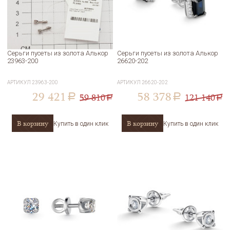
Серьги пусеты из золота Алькор
Серьги пусеты из золота Алькор
23963-200
26620-202
АРТИКУЛ
23963-200
АРТИКУЛ
26620-202
29 421
58 378
59 810
121 140
a
a
a
a
В корзину
В корзину
Купить в один клик
Купить в один клик