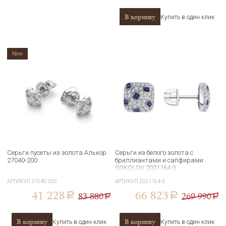
В корзину
Купить в один клик
New
Серьги пусеты из золота Алькор
Серьги из белого золота с
27040-200
бриллиантами и сапфирами
SOKOLOV 2021164-3
АРТИКУЛ
27040-200
АРТИКУЛ
2021164-3
41 228
66 823
83 880
269 990
a
a
a
a
В корзину
В корзину
Купить в один клик
Купить в один клик