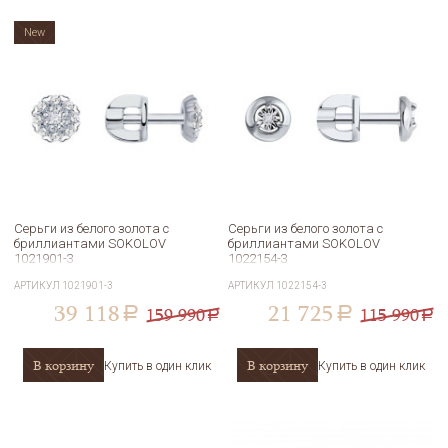
New
Серьги из белого золота с
Серьги из белого золота с
бриллиантами SOKOLOV
бриллиантами SOKOLOV
1021901-3
1022154-3
АРТИКУЛ
1021901-3
АРТИКУЛ
1022154-3
39 118
21 725
159 990
115 990
a
a
a
a
В корзину
В корзину
Купить в один клик
Купить в один клик