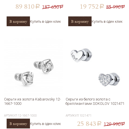
89 810
19 752
187 650
85 990
a
a
a
a
В корзину
В корзину
Купить в один клик
Купить в один клик
Серьги из золота Kabarovsky 12-
Серьги из белого золота с
1667-1000
бриллиантами SOKOLOV 1021471
АРТИКУЛ
12-1667-1000
АРТИКУЛ
1021471
25 843
129 990
В корзину
a
Купить в один клик
a