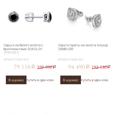
Серьги из белого золота с
Серьги пусеты из золота Алькор
бриллиантами SOKOLOV
25680-200
7020133-3
АРТИКУЛ
7020133-3
АРТИКУЛ
25680-200
79 116
94 490
339 990
192 130
a
a
a
a
В корзину
В корзину
Купить в один клик
Купить в один клик