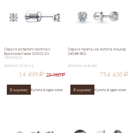
Серьги из белого золота с
Серьги пусеты из золота Алькор
бриллиантами SOKOLOV
24348-5Б5
1021913-3
АРТИКУЛ
1021913-3
АРТИКУЛ
24348-5Б5
14 499
754 430
29 980
a
a
a
В корзину
В корзину
Купить в один клик
Купить в один клик