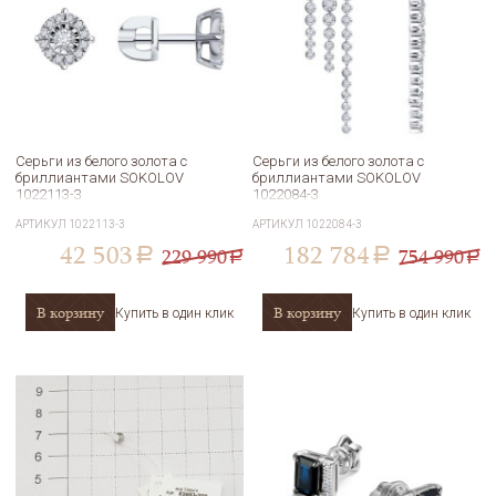
Серьги из белого золота с
Серьги из белого золота с
бриллиантами SOKOLOV
бриллиантами SOKOLOV
1022113-3
1022084-3
АРТИКУЛ
1022113-3
АРТИКУЛ
1022084-3
42 503
182 784
229 990
754 990
a
a
a
a
В корзину
В корзину
Купить в один клик
Купить в один клик