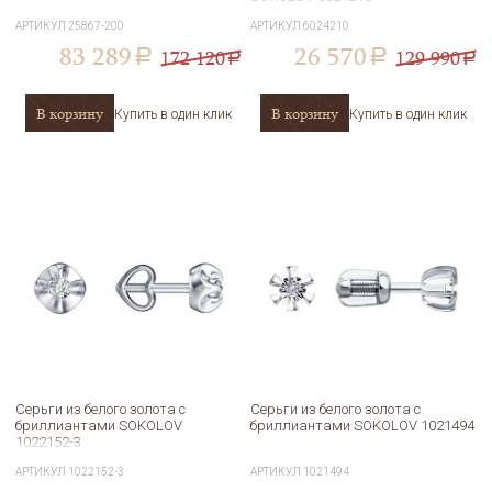
АРТИКУЛ
25867-200
АРТИКУЛ
6024210
83 289
26 570
172 120
129 990
a
a
a
a
В корзину
В корзину
Купить в один клик
Купить в один клик
Серьги из белого золота с
Серьги из белого золота с
бриллиантами SOKOLOV
бриллиантами SOKOLOV 1021494
1022152-3
АРТИКУЛ
1022152-3
АРТИКУЛ
1021494