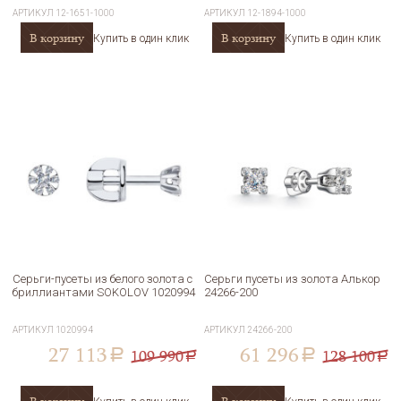
АРТИКУЛ
12-1651-1000
АРТИКУЛ
12-1894-1000
В корзину
В корзину
Купить в один клик
Купить в один клик
Серьги-пусеты из белого золота с
Серьги пусеты из золота Алькор
бриллиантами SOKOLOV 1020994
24266-200
АРТИКУЛ
1020994
АРТИКУЛ
24266-200
27 113
61 296
109 990
128 100
a
a
a
a