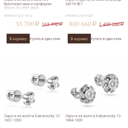
бриллиантами и сапфиром
24319-5Б7
SOKOLOV 2021169-3
АРТИКУЛ
2021169-3
АРТИКУЛ
24319-5Б7
33 700
800 660
163 990
1 430 260
a
a
a
a
В корзину
В корзину
Купить в один клик
Купить в один клик
Серьги из золота Kabarovsky 12-
Серьги из золота Kabarovsky 12-
1651-1000
1894-1000