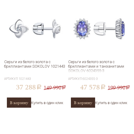
Серьги из белого золота с
Серьги из белого золота с
бриллиантами SOKOLOV 1021443
бриллиантами и танзанитами
SOKOLOV 6024355-3
АРТИКУЛ
1021443
АРТИКУЛ
6024355-3
37 288
47 578
149 990
199 990
a
a
a
a
В корзину
В корзину
Купить в один клик
Купить в один клик