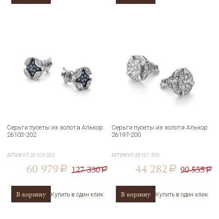
Серьги пусеты из золота Алькор
Серьги пусеты из золота Алькор
26103-202
26197-200
АРТИКУЛ
26103-202
АРТИКУЛ
26197-200
60 979
44 282
127 330
90 555
a
a
a
a
В корзину
В корзину
Купить в один клик
Купить в один клик