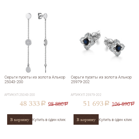
Серьги пусеты из золота Алькор
Серьги пусеты из золота Алькор
25043-200
25979-202
АРТИКУЛ
25043-200
АРТИКУЛ
25979-202
48 333
51 693
98 880
106 890
a
a
a
a
В корзину
В корзину
Купить в один клик
Купить в один клик