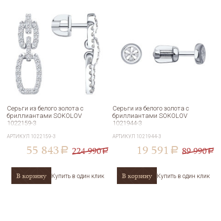
Серьги из белого золота с
Серьги из белого золота с
бриллиантами SOKOLOV
бриллиантами SOKOLOV
1022159-3
1021944-3
АРТИКУЛ
1022159-3
АРТИКУЛ
1021944-3
55 843
19 591
224 990
89 990
a
a
a
a
В корзину
В корзину
Купить в один клик
Купить в один клик