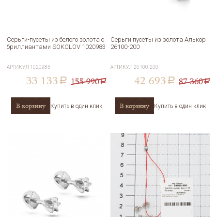
Серьги-пусеты из белого золота с
Серьги пусеты из золота Алькор
бриллиантами SOKOLOV 1020983
26100-200
АРТИКУЛ
1020983
АРТИКУЛ
26100-200
33 133
42 693
155 990
87 360
a
a
a
a
В корзину
В корзину
Купить в один клик
Купить в один клик