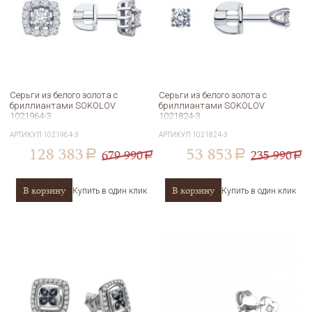
Серьги из белого золота с
Серьги из белого золота с
бриллиантами SOKOLOV
бриллиантами SOKOLOV
1021964-3
1021824-3
АРТИКУЛ
1021964-3
АРТИКУЛ
1021824-3
128 383
53 853
679 990
235 990
a
a
a
a
В корзину
В корзину
Купить в один клик
Купить в один клик