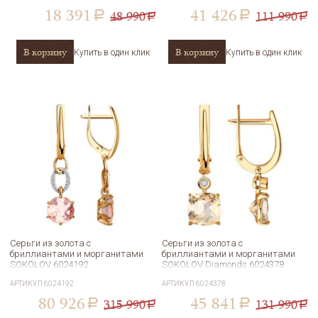
18 391
41 426
48 990
111 990
a
a
a
a
В корзину
В корзину
Купить в один клик
Купить в один клик
Серьги из золота с
Серьги из золота с
бриллиантами и морганитами
бриллиантами и морганитами
SOKOLOV 6024192
SOKOLOV Diamonds 6024378
АРТИКУЛ
6024192
АРТИКУЛ
6024378
80 926
45 841
315 990
131 990
a
a
a
a