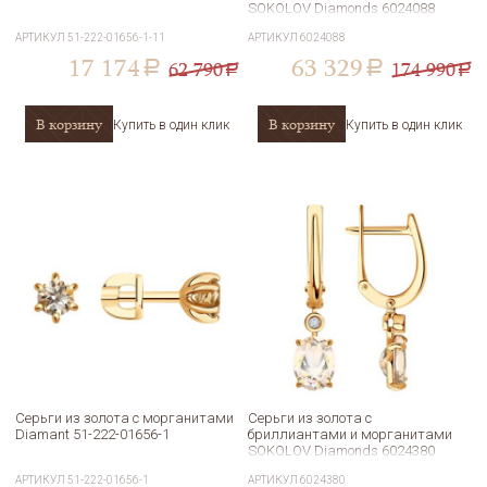
SOKOLOV Diamonds 6024088
АРТИКУЛ
51-222-01656-1-11
АРТИКУЛ
6024088
17 174
63 329
62 790
174 990
a
a
a
a
В корзину
В корзину
Купить в один клик
Купить в один клик
Серьги из золота с морганитами
Серьги из золота с
Diamant 51-222-01656-1
бриллиантами и морганитами
SOKOLOV Diamonds 6024380
АРТИКУЛ
51-222-01656-1
АРТИКУЛ
6024380