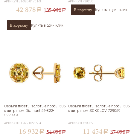
АРТИКУЛ
51-320-01761-3
АРТИКУЛ
729280
42 878
135 990
В корзину
a
Купить в один клик
a
В корзину
Купить в один клик
Серьги пусеты золотые пробы 585
Серьги пусеты золотые пробы 585
с цитрином Diamant 51-322-
с цитрином SOKOLOV 729059
02209-4
АРТИКУЛ
51-322-02209-4
АРТИКУЛ
729059
16 932
11 454
54 990
37 990
a
a
a
a