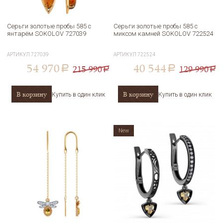
Серьги золотые пробы 585 с
Серьги золотые пробы 585 с
янтарём SOKOLOV 727039
миксом камней SOKOLOV 722524
АРТИКУЛ
727039
АРТИКУЛ
722524
54 970
40 544
215 990
129 990
a
a
a
a
В корзину
В корзину
Купить в один клик
Купить в один клик
New