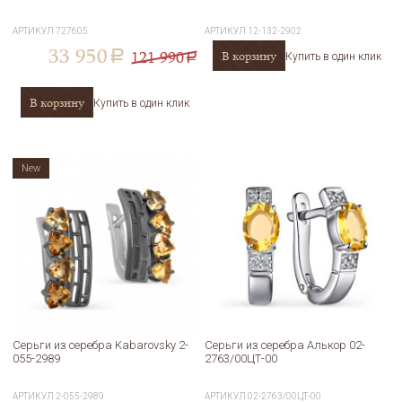
АРТИКУЛ
727605
АРТИКУЛ
12-132-2902
33 950
121 990
В корзину
a
Купить в один клик
a
В корзину
Купить в один клик
New
Серьги из серебра Kabarovsky 2-
Серьги из серебра Алькор 02-
055-2989
2763/00ЦТ-00
АРТИКУЛ
2-055-2989
АРТИКУЛ
02-2763/00ЦТ-00