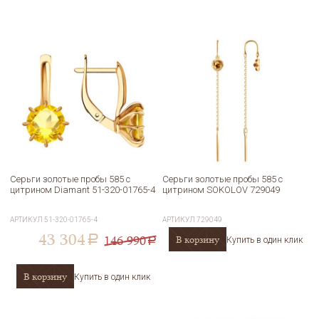
Серьги золотые пробы 585 с
Серьги золотые пробы 585 с
цитрином Diamant 51-320-01765-4
цитрином SOKOLOV 729049
АРТИКУЛ
51-320-01765-4
АРТИКУЛ
729049
43 304
146 990
В корзину
a
Купить в один клик
a
В корзину
Купить в один клик