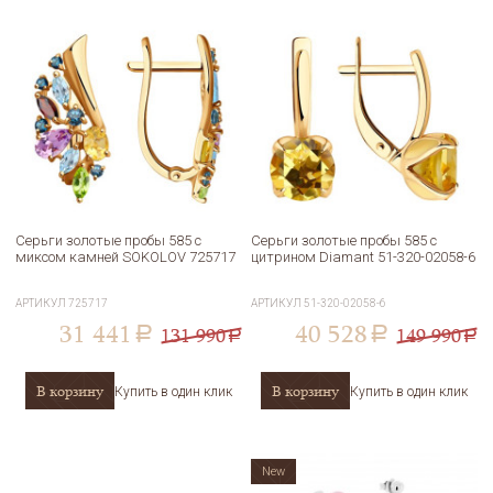
Серьги золотые пробы 585 с
Серьги золотые пробы 585 с
миксом камней SOKOLOV 725717
цитрином Diamant 51-320-02058-6
АРТИКУЛ
725717
АРТИКУЛ
51-320-02058-6
31 441
40 528
131 990
149 990
a
a
a
a
В корзину
В корзину
Купить в один клик
Купить в один клик
New