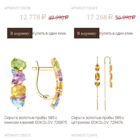
АРТИКУЛ
729238
АРТИКУЛ
728473
12 778
17 268
49 990
56 990
a
a
a
a
В корзину
В корзину
Купить в один клик
Купить в один клик
Серьги золотые пробы 585 с
Серьги золотые пробы 585 с
миксом камней SOKOLOV 726875
цитрином SOKOLOV 729476
АРТИКУЛ
726875
АРТИКУЛ
729476