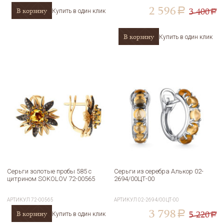
2 596
3 400
В корзину
a
Купить в один клик
a
В корзину
Купить в один клик
Серьги золотые пробы 585 с
Серьги из серебра Алькор 02-
цитрином SOKOLOV 72-00565
2694/00ЦТ-00
АРТИКУЛ
72-00565
АРТИКУЛ
02-2694/00ЦТ-00
3 798
5 220
В корзину
a
Купить в один клик
a