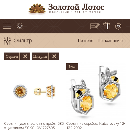
Золотой Лотос
ювелирный интернет-магазин
Фильтр
По цене
По названию
Серьги
Цитрин
New
Серьги пусеты золотые пробы 585
Серьги из серебра Kabarovsky 12-
с цитрином SOKOLOV 727605
132-2902