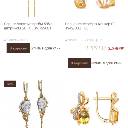
Серьги золотые пробы 585 с
Серьги из серебра Алькор 02-
цитрином SOKOLOV 729081
1942/00ЦТ-06
АРТИКУЛ
729081
АРТИКУЛ
02-1942/00ЦТ-06
2 552
3 300
В корзину
a
Купить в один клик
a
В корзину
Купить в один клик
New