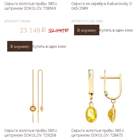
Серьги золотые пробы 585 с
Серьги из серебра Kabarovsky 2-
цитрином SOKOLOV 728569
045-2989
АРТИКУЛ
728569
АРТИКУЛ
2-045-2989
23 148
99 990
В корзину
a
Купить в один клик
a
В корзину
Купить в один клик
Серьги золотые пробы 585 с
Серьги золотые пробы 585 с
цитрином SOKOLOV 729238
цитрином SOKOLOV 728473