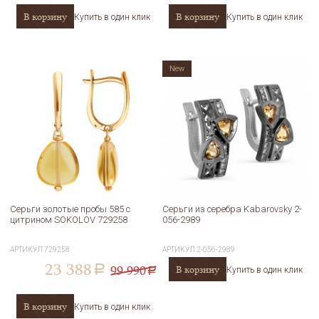
В корзину
В корзину
Купить в один клик
Купить в один клик
New
Серьги золотые пробы 585 с
Серьги из серебра Kabarovsky 2-
цитрином SOKOLOV 729258
056-2989
АРТИКУЛ
729258
АРТИКУЛ
2-056-2989
23 388
99 990
В корзину
a
Купить в один клик
a
В корзину
Купить в один клик