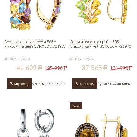
Серьги золотые пробы 585 с
Серьги золотые пробы 585 с
миксом камней SOKOLOV 724953
миксом камней SOKOLOV 726940
АРТИКУЛ
724953
АРТИКУЛ
726940
41 609
37 565
195 990
131 990
a
a
a
a
В корзину
В корзину
Купить в один клик
Купить в один клик
New