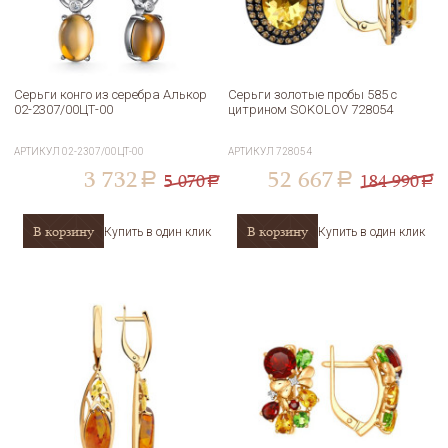
Серьги конго из серебра Алькор
Серьги золотые пробы 585 с
02-2307/00ЦТ-00
цитрином SOKOLOV 728054
АРТИКУЛ
02-2307/00ЦТ-00
АРТИКУЛ
728054
3 732
52 667
5 070
184 990
a
a
a
a
В корзину
В корзину
Купить в один клик
Купить в один клик