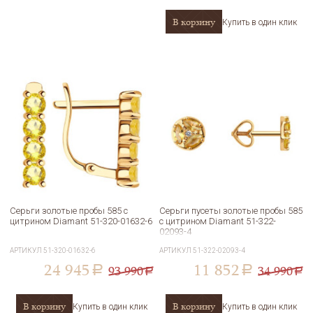
В корзину
Купить в один клик
Серьги золотые пробы 585 с
Серьги пусеты золотые пробы 585
цитрином Diamant 51-320-01632-6
с цитрином Diamant 51-322-
02093-4
АРТИКУЛ
51-320-01632-6
АРТИКУЛ
51-322-02093-4
24 945
11 852
93 990
34 990
a
a
a
a
В корзину
В корзину
Купить в один клик
Купить в один клик