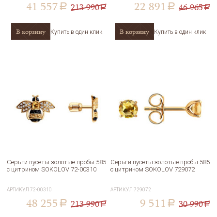
41 557
22 891
213 990
46 965
a
a
a
a
В корзину
В корзину
Купить в один клик
Купить в один клик
Серьги пусеты золотые пробы 585
Серьги пусеты золотые пробы 585
с цитрином SOKOLOV 72-00310
с цитрином SOKOLOV 729072
АРТИКУЛ
72-00310
АРТИКУЛ
729072
48 255
9 511
213 990
30 990
a
a
a
a