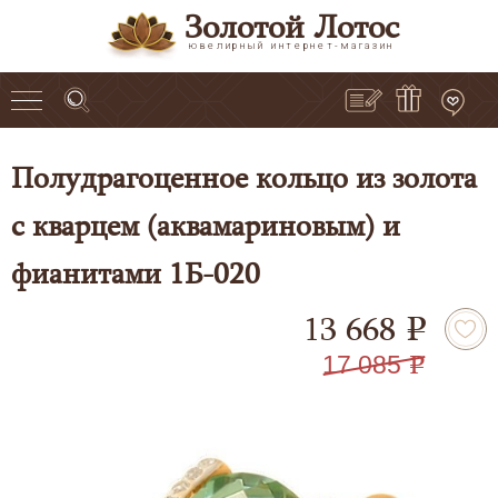
Золотой Лотос
ювелирный интернет-магазин
Полудрагоценное кольцо из золота
с кварцем (аквамариновым) и
фианитами 1Б-020
13 668
e
17 085
e