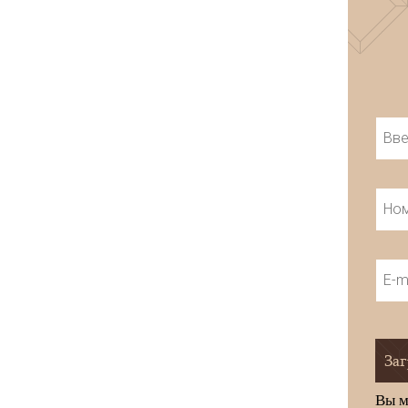
Заг
Вы м