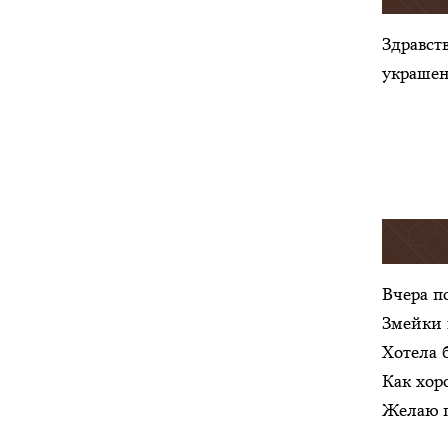
Здравст
украшен
Вчера п
Змейки 
Хотела 
Как хор
Желаю п