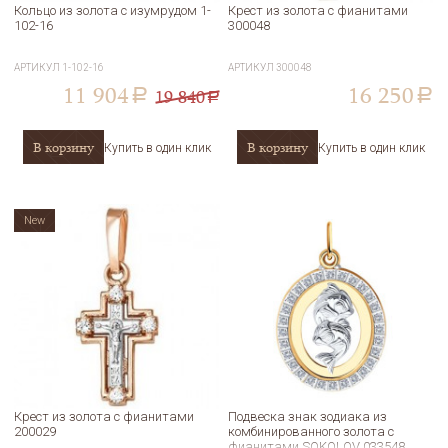
Кольцо из золота с изумрудом 1-
Крест из золота с фианитами
102-16
300048
АРТИКУЛ
1-102-16
АРТИКУЛ
300048
11 904
16 250
19 840
a
a
a
В корзину
В корзину
Купить в один клик
Купить в один клик
New
Крест из золота с фианитами
Подвеска знак зодиака из
200029
комбинированного золота с
фианитами SOKOLOV 033548