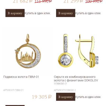
21 682
21 299
111 990
100 990
a
a
a
a
В корзину
В корзину
Купить в один клик
Купить в один клик
Подвеска золота ПВМ-01
Серьги из комбинированного
золота с фианитами SOKOLOV
028690-2
АРТИКУЛ
ПВМ-01
АРТИКУЛ
028690-2
19 305
В корзину
a
Купить в один клик