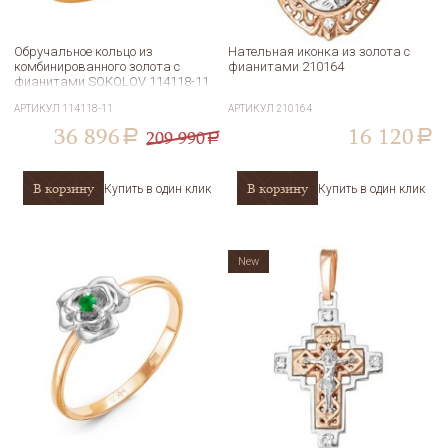
Обручальное кольцо из
Нательная иконка из золота с
комбинированного золота с
фианитами 210164
фианитами SOKOLOV 114118-11
АРТИКУЛ
114118-11
АРТИКУЛ
210164
36 896
16 120
209 990
a
a
a
В корзину
В корзину
Купить в один клик
Купить в один клик
New