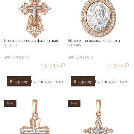
Крест из золота с фианитами
Нательная иконка из золота
200113
310645
АРТИКУЛ
200113
АРТИКУЛ
310645
13 715
7 375
a
a
В корзину
В корзину
Купить в один клик
Купить в один клик
New
New