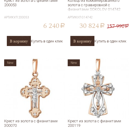
Крест из золота с фианитами
Кольцо из комбинированного
200053
золота с гравировкой с
фианитами SOKOLOV 014742
АРТИКУЛ
200053
АРТИКУЛ
014742
6 240
30 824
157 990
a
a
a
В корзину
В корзину
Купить в один клик
Купить в один клик
New
New
Крест из золота с фианитами
Крест из золота с фианитами
300070
200119