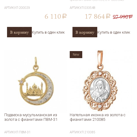
АРТИКУЛ
200029
АРТИКУЛ
033548
6 110
17 864
97 990
a
a
a
В корзину
В корзину
Купить в один клик
Купить в один клик
New
Подвеска мусульманская из
Нательная иконка из золота с
золота с фианитами ПВМ-31
фианитами 210085
АРТИКУЛ
ПВМ-31
АРТИКУЛ
210085