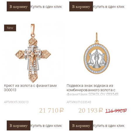
В корзину
В корзину
Купить в один клик
Купить в один клик
New
Крест из золота с фианитами
Подвеска знак зодиака из
300013
комбинированного золота с
фианитами SOKOLOV 033543
АРТИКУЛ
300013
АРТИКУЛ
033543
21 710
20 193
116 990
a
a
a
В корзину
В корзину
Купить в один клик
Купить в один клик