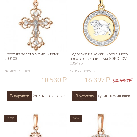
Крест из золота с фианитами
Подвеска из комбинированного
200103
золота с фианитами SOKOLOV
032495
АРТИКУЛ
200103
АРТИКУЛ
032495
10 530
16 397
90 990
a
a
a
В корзину
В корзину
Купить в один клик
Купить в один клик
New
New