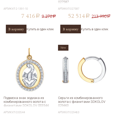
027587
АРТИКУЛ
2-1391-10
АРТИКУЛ
027587
7 416
52 514
9 270
213 990
a
a
a
a
В корзину
В корзину
Купить в один клик
Купить в один клик
New
Подвеска знак зодиака из
Серьги из комбинированного
комбинированного золота с
золота с фианитами SOKOLOV
фианитами SOKOLOV 033544
029463
АРТИКУЛ
033544
АРТИКУЛ
029463