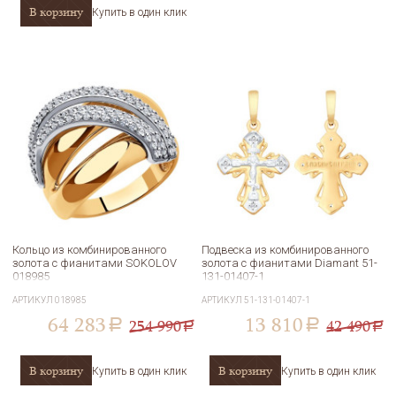
В корзину
Купить в один клик
Кольцо из комбинированного
Подвеска из комбинированного
золота с фианитами SOKOLOV
золота с фианитами Diamant 51-
018985
131-01407-1
АРТИКУЛ
018985
АРТИКУЛ
51-131-01407-1
64 283
13 810
254 990
42 490
a
a
a
a
В корзину
В корзину
Купить в один клик
Купить в один клик