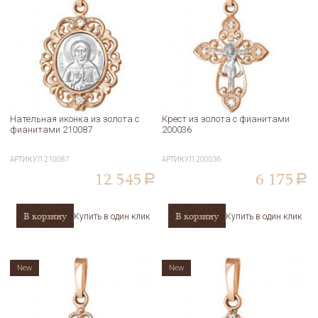
Нательная иконка из золота с
Крест из золота с фианитами
фианитами 210087
200036
АРТИКУЛ
210087
АРТИКУЛ
200036
12 545
6 175
a
a
В корзину
В корзину
Купить в один клик
Купить в один клик
New
New