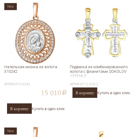
New
Нательная иконка из золота
Подвеска из комбинированного
310242
золота с фианитами SOKOLOV
121316-2
АРТИКУЛ
310242
АРТИКУЛ
121316-2
15 010
В корзину
a
Купить в один клик
В корзину
Купить в один клик
New