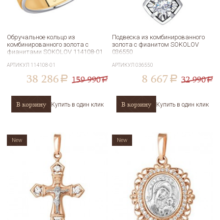
Обручальное кольцо из
Подвеска из комбинированного
комбинированного золота с
золота с фианитом SOKOLOV
фианитами SOKOLOV 114108-01
036550
АРТИКУЛ
114108-01
АРТИКУЛ
036550
38 286
8 667
159 990
32 990
a
a
a
a
В корзину
В корзину
Купить в один клик
Купить в один клик
New
New