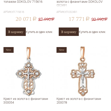
топазом SOKOLOV 715616
золота с фианитами SOKOLOV
032491
АРТИКУЛ
715616
АРТИКУЛ
032491
20 071
17 771
87 990
90 990
a
a
a
a
В корзину
В корзину
Купить в один клик
Купить в один клик
New
New
Крест из золота с фианитами
Крест из золота с фианитами
300054
200078