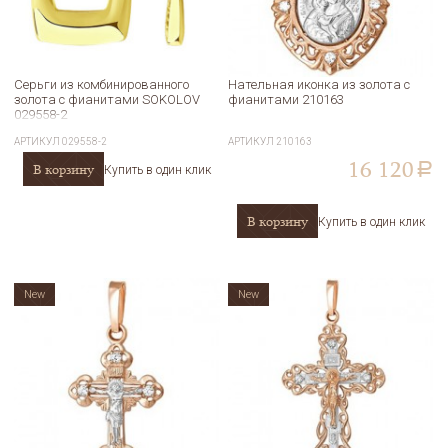
Серьги из комбинированного
Нательная иконка из золота с
золота с фианитами SOKOLOV
фианитами 210163
029558-2
АРТИКУЛ
029558-2
АРТИКУЛ
210163
16 120
В корзину
a
Купить в один клик
В корзину
Купить в один клик
New
New