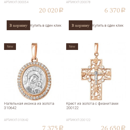
АРТИКУЛ
300054
АРТИКУЛ
200078
20 020
6 370
a
a
В корзину
В корзину
Купить в один клик
Купить в один клик
New
New
Нательная иконка из золота
Крест из золота с фианитами
310642
200122
АРТИКУЛ
310642
АРТИКУЛ
200122
7 375
26 650
a
a