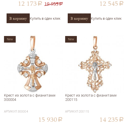
12 173
12 545
19 955
a
a
a
В корзину
В корзину
Купить в один клик
Купить в один клик
New
New
Крест из золота с фианитами
Крест из золота с фианитами
300004
200115
АРТИКУЛ
300004
АРТИКУЛ
200115
15 930
14 235
a
a