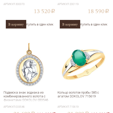
АРТИКУЛ
300070
АРТИКУЛ
200119
13 520
18 590
a
a
В корзину
В корзину
Купить в один клик
Купить в один клик
Подвеска знак зодиака из
Кольцо золотое пробы 585 с
комбинированного золота с
агатом SOKOLOV 715619
фианитами SOKOLOV 033546
АРТИКУЛ
033546
АРТИКУЛ
715619