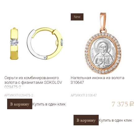
New
Серьги из комбинированного
Нательная иконка из золота
золота с фианитами SOKOLOV
310647
029475-2
АРТИКУЛ
029475-2
АРТИКУЛ
310647
7 375
В корзину
a
Купить в один клик
В корзину
Купить в один клик