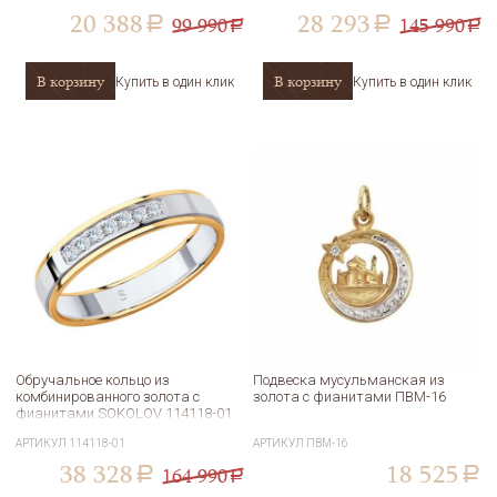
20 388
28 293
99 990
145 990
a
a
a
a
В корзину
В корзину
Купить в один клик
Купить в один клик
Обручальное кольцо из
Подвеска мусульманская из
комбинированного золота с
золота с фианитами ПВМ-16
фианитами SOKOLOV 114118-01
АРТИКУЛ
114118-01
АРТИКУЛ
ПВМ-16
38 328
18 525
164 990
a
a
a