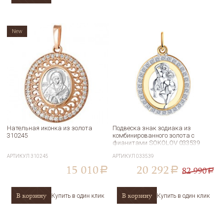
New
Нательная иконка из золота
Подвеска знак зодиака из
310245
комбинированного золота с
фианитами SOKOLOV 033539
АРТИКУЛ
310245
АРТИКУЛ
033539
15 010
20 292
82 990
a
a
a
В корзину
В корзину
Купить в один клик
Купить в один клик