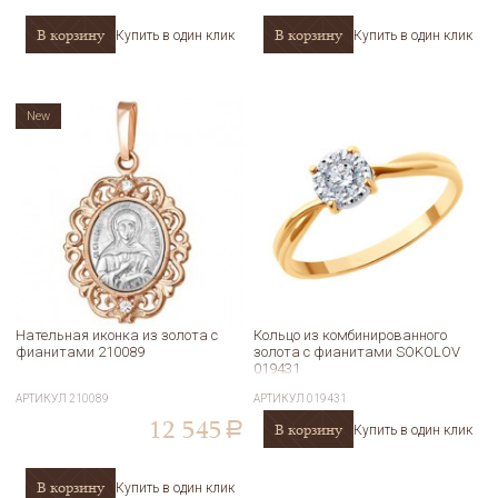
В корзину
В корзину
Купить в один клик
Купить в один клик
New
Нательная иконка из золота с
Кольцо из комбинированного
фианитами 210089
золота с фианитами SOKOLOV
019431
АРТИКУЛ
210089
АРТИКУЛ
019431
12 545
В корзину
a
Купить в один клик
В корзину
Купить в один клик