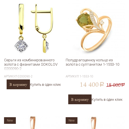
Серьги из комбинированного
Полудрагоценноу кольцо из
золота с фианитами SOKOLOV
золота с султанитом 1-1553-10
0200090-2
АРТИКУЛ
0200090-2
АРТИКУЛ
1-1553-10
14 400
18 000
В корзину
a
Купить в один клик
a
В корзину
Купить в один клик
New
New