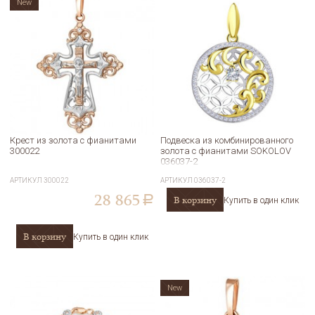
New
Крест из золота с фианитами
Подвеска из комбинированного
300022
золота с фианитами SOKOLOV
036037-2
АРТИКУЛ
300022
АРТИКУЛ
036037-2
28 865
В корзину
a
Купить в один клик
В корзину
Купить в один клик
New