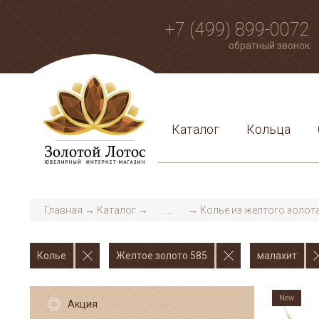
+7 (499) 899-0072
обратный звонок
Каталог
Кольца
Главная
→
Каталог
→
.....
→
Колье из желтого золот
Колье
Желтое золото 585
малахит
New
Акция