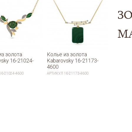
ЗО
М
из золота
Колье из золота
vsky 16-21024-
Kabarovsky 16-21173-
4600
16-21024-4600
АРТИКУЛ
16-21173-4600