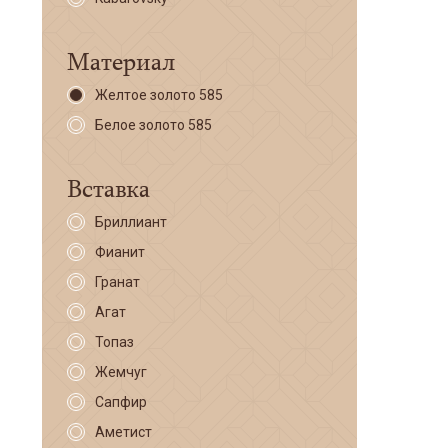
Материал
Желтое золото 585
Белое золото 585
Вставка
Бриллиант
Фианит
Гранат
Агат
Топаз
Жемчуг
Сапфир
Аметист