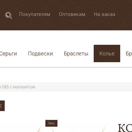
Покупателям
Оптовикам
На заказ
Серьги
Подвески
Браслеты
Колье
Б
а 585 с малахитом
К
New