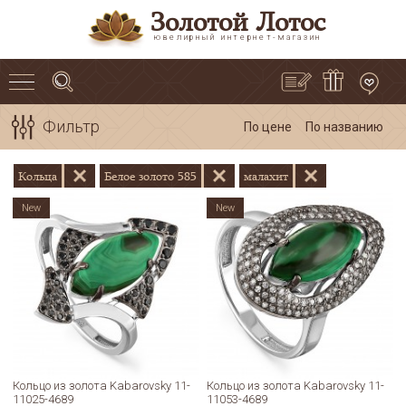
Золотой Лотос
ювелирный интернет-магазин
Фильтр
По цене
По названию
Кольца
Белое золото 585
малахит
New
New
Кольцо из золота Kabarovsky 11-
Кольцо из золота Kabarovsky 11-
11025-4689
11053-4689