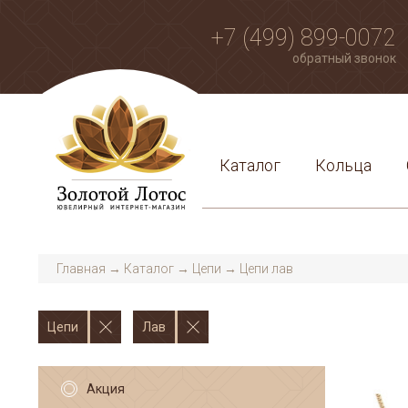
+7 (499) 899-0072
обратный звонок
Каталог
Кольца
Главная
→
Каталог
→
Цепи
→
Цепи лав
Цепи
Лав
Акция