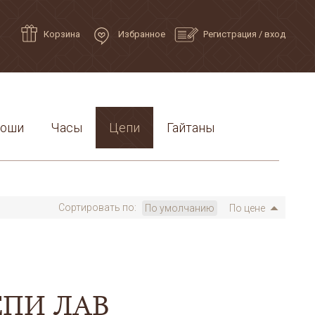
Корзина
Избранное
Регистрация
/
вход
роши
Часы
Цепи
Гайтаны
Сортировать по:
По умолчанию
По цене
ЕПИ ЛАВ