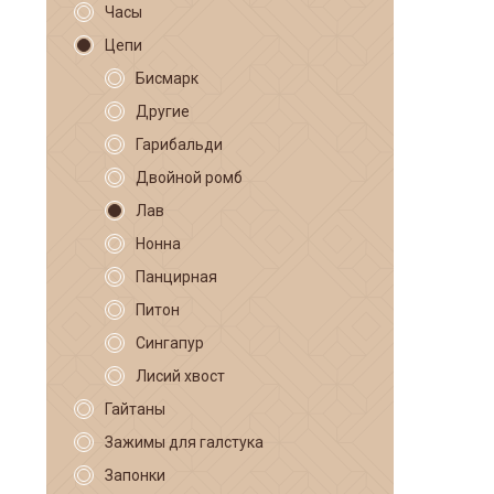
Часы
Цепи
Бисмарк
Другие
Гарибальди
Двойной ромб
Лав
Нонна
Панцирная
Питон
Сингапур
Лисий хвост
Гайтаны
Зажимы для галстука
Запонки