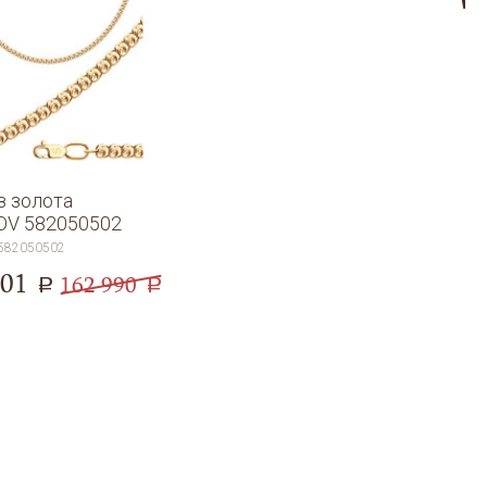
з золота
OV 582050502
582050502
201
162 990
a
a