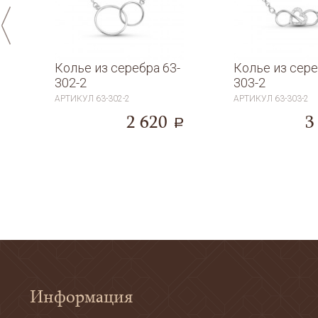
Колье из серебра 63-
Колье из сере
-
302-2
303-2
АРТИКУЛ
63-302-2
АРТИКУЛ
63-303-2
2 620
3
a
a
Информация