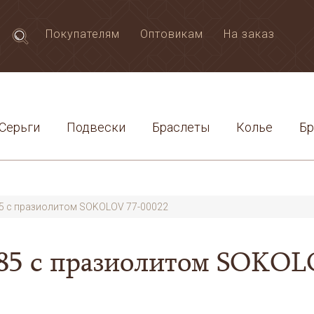
Покупателям
Оптовикам
На заказ
Серьги
Подвески
Браслеты
Колье
Б
5 с празиолитом SOKOLOV 77-00022
585 с празиолитом SOKOL