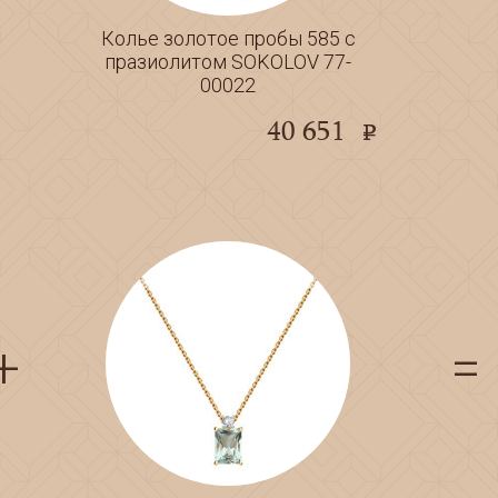
Колье золотое пробы 585 с
празиолитом SOKOLOV 77-
00022
40 651
e