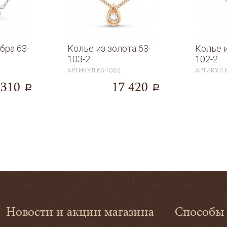
бра 63-
Колье из золота 63-
Колье и
103-2
102-2
АРТИКУЛ
63-103-2
АРТИКУЛ
 310
17 420
a
a
Новости и акции магазина
Способы