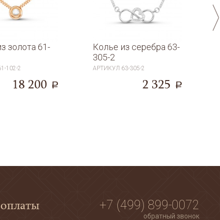
з золота 61-
Колье из серебра 63-
305-2
61-102-2
АРТИКУЛ
63-305-2
18 200
2 325
a
a
 оплаты
+7 (499) 899-0072
обратный звонок