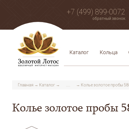
+7 (499) 899-0072
обратный звонок
Каталог
Кольца
Главная
→
Каталог
→
.....
→
Колье золотое пробы 58
Колье золотое пробы 