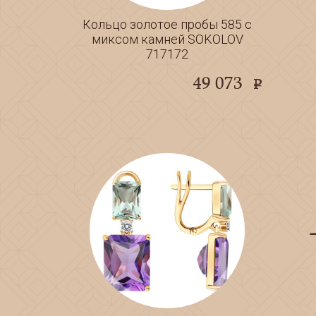
Кольцо золотое пробы 585 с
миксом камней SOKOLOV
717172
49 073
e