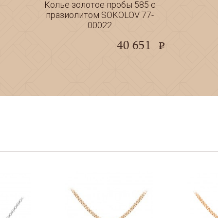
Колье золотое пробы 585 с
празиолитом SOKOLOV 77-
00022
40 651
e