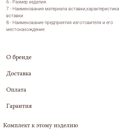
6 - Размер изделия.
7 - Наименования материала вставки,характеристика
вставки.
8 - Наименование предприятия изготовителя и его
местонахождение.
О бренде
Доставка
Оплата
Сумма заказа составила
5000 рублей или
более - доставка
для Вас организуется
Гарантия
Выбери свой вариант оплаты заказа:
совершенно
БЕСПЛАТНО
в любой регион
Российской Федерации.
Комплект к этому изделию
Также доставка осуществляется в страны
ЦЕНА В КАРТОЧКЕ ТОВАРА УКАЗАНА ПРИ СПОСОБЕ - ОНЛАЙН
ближнего зарубежья: Казахстан, Армения,
ГАРАНТИЙНЫЙ СРОК
ОПЛАТА.