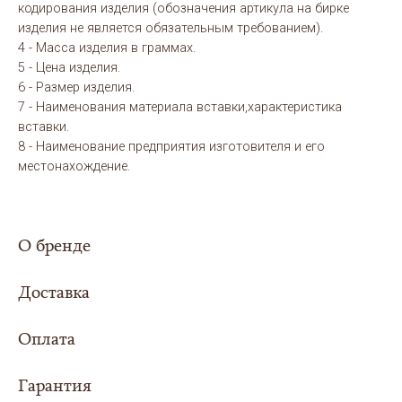
кодирования изделия (обозначения артикула на бирке
изделия не является обязательным требованием).
4 - Масса изделия в граммах.
5 - Цена изделия.
6 - Размер изделия.
7 - Наименования материала вставки,характеристика
вставки.
8 - Наименование предприятия изготовителя и его
местонахождение.
О бренде
Доставка
Оплата
Сумма заказа составила
5000 рублей или
более - доставка
для Вас организуется
Гарантия
Выбери свой вариант оплаты заказа:
совершенно
БЕСПЛАТНО
в любой регион