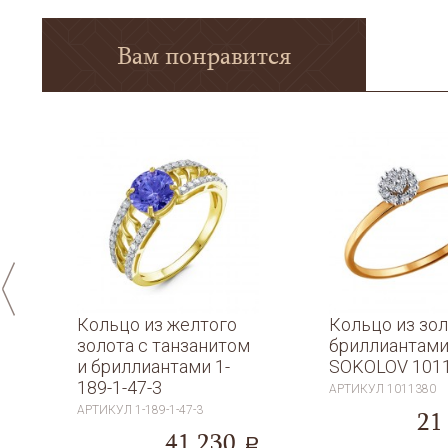
Вам понравится
Кольцо из желтого
Кольцо из зол
золота с танзанитом
бриллиантам
и бриллиантами 1-
SOKOLOV 101
189-1-47-3
АРТИКУЛ
1011380
a
АРТИКУЛ
1-189-1-47-3
21
41 230
a
a