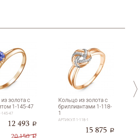
из золота с
Кольцо из золота с
итом 1-145-47
бриллиантами 1-118-
1
1-145-47
АРТИКУЛ
1-118-1
12 493
a
15 875
a
20 150
a