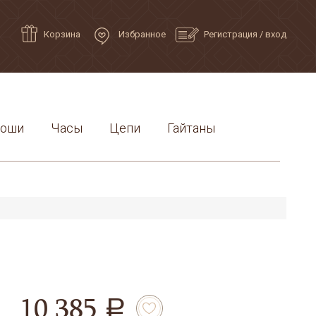
Корзина
Избранное
Регистрация
/
вход
роши
Часы
Цепи
Гайтаны
10 385
a