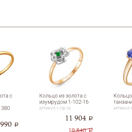
ота с
Кольцо из золота с
Кольцо 
и
изумрудом 1-102-16
танзан
1380
АРТИКУЛ
1-102-16
АРТИКУЛ
11 904
a
 990
a
19 840
a