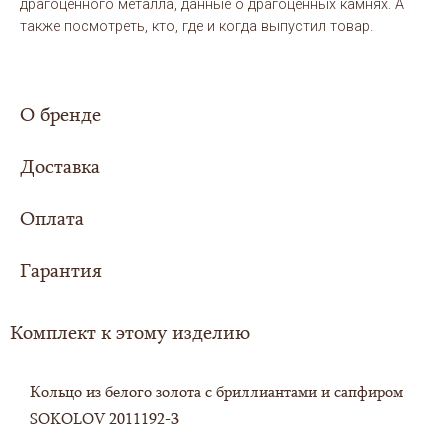
драгоценного металла, данные о драгоценных камнях. А
также посмотреть, кто, где и когда выпустил товар.
О бренде
Доставка
Оплата
Сумма заказа составила
5000 рублей или
более - доставка
для Вас организуется
Гарантия
Выбери свой вариант оплаты заказа:
совершенно
БЕСПЛАТНО
в любой регион
Российской Федерации.
Комплект к этому изделию
Также доставка осуществляется в страны
ЦЕНА В КАРТОЧКЕ ТОВАРА УКАЗАНА ПРИ СПОСОБЕ - ОНЛАЙН
ближнего зарубежья: Казахстан, Армения,
ГАРАНТИЙНЫЙ СРОК
ОПЛАТА.
Киргизия. Без наложенного платежа (в
Кольцо из белого золота с бриллиантами и сапфиром
этом случае доступен один способ оплаты
Ювелирный интернет-магазин ЗОЛОТОЙ ЛОТОС
1. ОНЛАЙН ПОЛНАЯ ОПЛАТА 100% вашего заказа.
SOKOLOV 2011192-3
- онлайн)
устанавливает шестимесячный гарантийный срок со