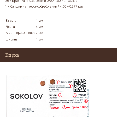
36 x Бриллиант Бесцветный 0.90*1.00 ~0.133 кар
1 x Сапфир нат. теромообработанный 4.00 ~0.277 кар
Высота
4 мм
Длина
4 мм
Мин. ширина шинки
2 мм
Ширина
4 мм
Бирка