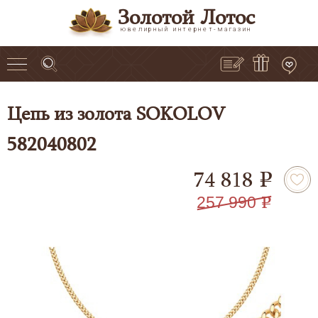
Золотой Лотос
ювелирный интернет-магазин
Цепь из золота SOKOLOV
582040802
74 818
e
257 990
e