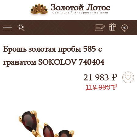
Золотой Лотос
ювелирный интернет-магазин
Брошь золотая пробы 585 с
гранатом SOKOLOV 740404
21 983
e
119 990
e