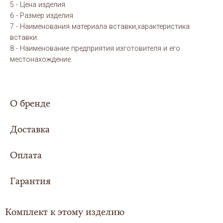
5 - Цена изделия.
6 - Размер изделия.
7 - Наименования материала вставки,характеристика
вставки.
8 - Наименование предприятия изготовителя и его
местонахождение.
О бренде
Доставка
Оплата
Сумма заказа составила
5000 рублей или
более - доставка
для Вас организуется
Гарантия
Выбери свой вариант оплаты заказа:
совершенно
БЕСПЛАТНО
в любой регион
Российской Федерации.
Комплект к этому изделию
Также доставка осуществляется в страны
ЦЕНА В КАРТОЧКЕ ТОВАРА УКАЗАНА ПРИ СПОСОБЕ - ОНЛАЙН