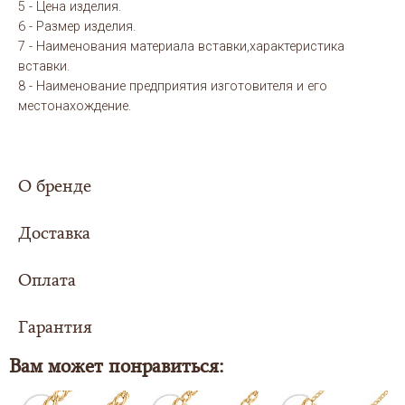
5 - Цена изделия.
6 - Размер изделия.
7 - Наименования материала вставки,характеристика
вставки.
8 - Наименование предприятия изготовителя и его
местонахождение.
О бренде
Доставка
Оплата
Сумма заказа составила
5000 рублей или
более - доставка
для Вас организуется
Гарантия
Выбери свой вариант оплаты заказа:
совершенно
БЕСПЛАТНО
в любой регион
Российской Федерации.
Вам может понравиться:
Также доставка осуществляется в страны
ЦЕНА В КАРТОЧКЕ ТОВАРА УКАЗАНА ПРИ СПОСОБЕ - ОНЛАЙН