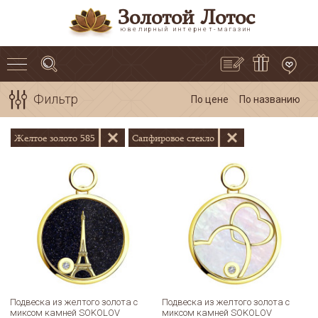
Золотой Лотос
ювелирный интернет-магазин
Фильтр
По цене
По названию
Желтое золото 585
Сапфировое стекло
Подвеска из желтого золота с
Подвеска из желтого золота с
миксом камней SOKOLOV
миксом камней SOKOLOV