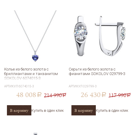
Колье из белого золота с
Серьги из белого золота с
бриллиантами и танзанитом
фианитами SOKOLOV 029799-3
SOKOLOV 6074015-3
АРТИКУЛ
6074015-3
АРТИКУЛ
029799-3
48 008
26 430
214 990
117 990
a
a
a
a
В корзину
В корзину
Купить в один клик
Купить в один клик