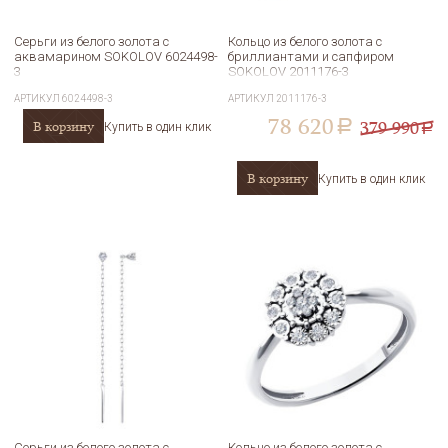
Серьги из белого золота с
Кольцо из белого золота с
аквамарином SOKOLOV 6024498-
бриллиантами и сапфиром
3
SOKOLOV 2011176-3
АРТИКУЛ
6024498-3
АРТИКУЛ
2011176-3
78 620
379 990
В корзину
a
Купить в один клик
a
В корзину
Купить в один клик
Серьги из белого золота с
Кольцо из белого золота с