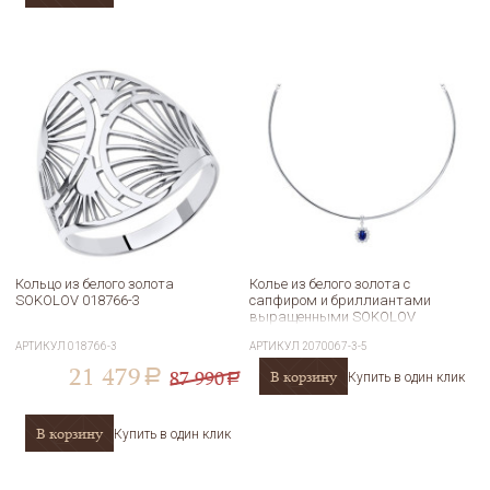
Кольцо из белого золота
Колье из белого золота с
SOKOLOV 018766-3
сапфиром и бриллиантами
выращенными SOKOLOV
2070067-3-5
АРТИКУЛ
018766-3
АРТИКУЛ
2070067-3-5
21 479
87 990
В корзину
a
Купить в один клик
a
В корзину
Купить в один клик