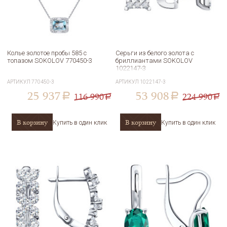
Колье золотое пробы 585 с
Серьги из белого золота с
топазом SOKOLOV 770450-3
бриллиантами SOKOLOV
1022147-3
АРТИКУЛ
770450-3
АРТИКУЛ
1022147-3
25 937
53 908
116 990
224 990
a
a
a
a
В корзину
В корзину
Купить в один клик
Купить в один клик