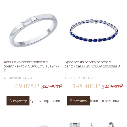
Кольцо из белого золота с
Браслет из белого золота с
бриллиантом SOKOLOV 1012477-
сапфирами SOKOLOV 2050088-3
3
АРТИКУЛ
1012477-3
АРТИКУЛ
2050088-3
69 075
148 406
327 990
724 990
a
a
a
a
В корзину
В корзину
Купить в один клик
Купить в один клик