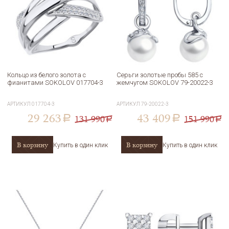
Кольцо из белого золота с
Серьги золотые пробы 585 с
фианитами SOKOLOV 017704-3
жемчугом SOKOLOV 79-20022-3
АРТИКУЛ
017704-3
АРТИКУЛ
79-20022-3
29 263
43 409
131 990
151 990
a
a
a
a
В корзину
В корзину
Купить в один клик
Купить в один клик