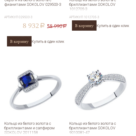
фианитами SOKOLOV 029503-3
бриллиантами SOKOLOV
1012705-3
АРТИКУЛ
029503-3
АРТИКУЛ
1012705-3
8 932
58 990
В корзину
a
Купить в один клик
a
В корзину
Купить в один клик
Кольцо из белого золота с
Кольцо из белого золота с
бриллиантами и сапфиром
бриллиантами SOKOLOV
SOKOLOV 2011158
9010081-47