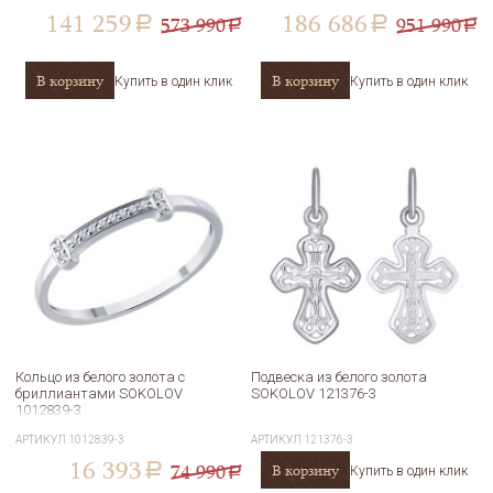
141 259
186 686
573 990
951 990
a
a
a
a
В корзину
В корзину
Купить в один клик
Купить в один клик
Кольцо из белого золота с
Подвеска из белого золота
бриллиантами SOKOLOV
SOKOLOV 121376-3
1012839-3
АРТИКУЛ
1012839-3
АРТИКУЛ
121376-3
16 393
74 990
В корзину
a
Купить в один клик
a