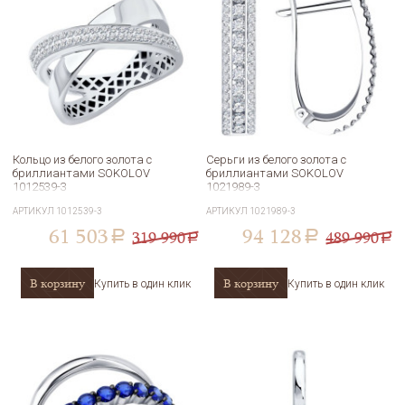
Кольцо из белого золота с
Серьги из белого золота с
бриллиантами SOKOLOV
бриллиантами SOKOLOV
1012539-3
1021989-3
АРТИКУЛ
1012539-3
АРТИКУЛ
1021989-3
61 503
94 128
319 990
489 990
a
a
a
a
В корзину
В корзину
Купить в один клик
Купить в один клик