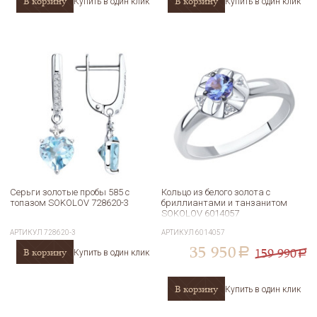
В корзину
В корзину
Купить в один клик
Купить в один клик
Серьги золотые пробы 585 с
Кольцо из белого золота с
топазом SOKOLOV 728620-3
бриллиантами и танзанитом
SOKOLOV 6014057
АРТИКУЛ
728620-3
АРТИКУЛ
6014057
35 950
159 990
В корзину
a
Купить в один клик
a
В корзину
Купить в один клик