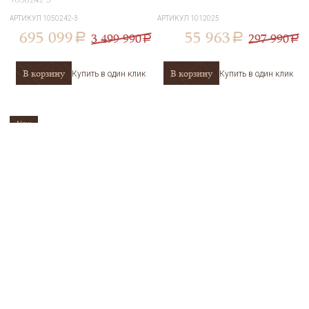
АРТИКУЛ
1050242-3
АРТИКУЛ
1012025
695 099
55 963
3 499 990
297 990
a
a
a
a
В корзину
В корзину
Купить в один клик
Купить в один клик
New
Кольцо золотое пробы 585
Серьги из белого золота с
SOKOLOV 716743-3
бриллиантами и сапфирами
SOKOLOV 2021281-3
АРТИКУЛ
716743-3
АРТИКУЛ
2021281-3