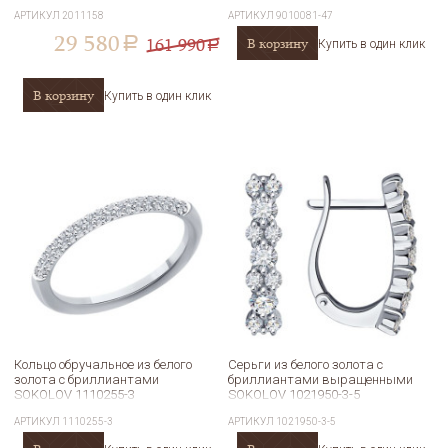
АРТИКУЛ
2011158
АРТИКУЛ
9010081-47
29 580
161 990
В корзину
a
Купить в один клик
a
В корзину
Купить в один клик
Кольцо обручальное из белого
Серьги из белого золота с
золота с бриллиантами
бриллиантами выращенными
SOKOLOV 1110255-3
SOKOLOV 1021950-3-5
АРТИКУЛ
1110255-3
АРТИКУЛ
1021950-3-5