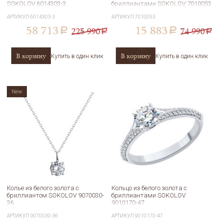
SOKOLOV 6014303-3
бриллиантами SOKOLOV 7010053
АРТИКУЛ
6014303-3
АРТИКУЛ
7010053
58 713
15 883
225 990
74 990
a
a
a
a
В корзину
В корзину
Купить в один клик
Купить в один клик
New
Колье из белого золота с
Кольцо из белого золота с
бриллиантом SOKOLOV 9070030-
бриллиантами SOKOLOV
36
9010170-47
АРТИКУЛ
9070030-36
АРТИКУЛ
9010170-47