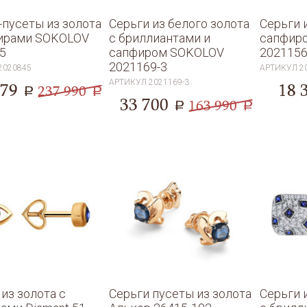
-пусеты из золота
Серьги из белого золота
Серьги 
ирами SOKOLOV
с бриллиантами и
сапфир
5
сапфиром SOKOLOV
202115
2021169-3
2020845
АРТИКУЛ
2
АРТИКУЛ
2021169-3
379
18 
237 990
a
a
33 700
163 990
a
a
 из золота с
Серьги пусеты из золота
Серьги 