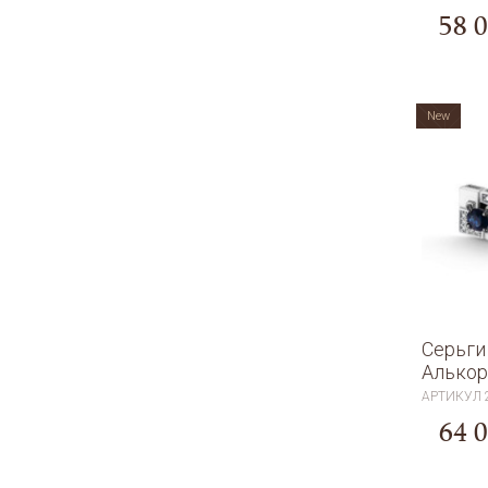
58 
New
Серьги
Алькор
АРТИКУЛ
64 