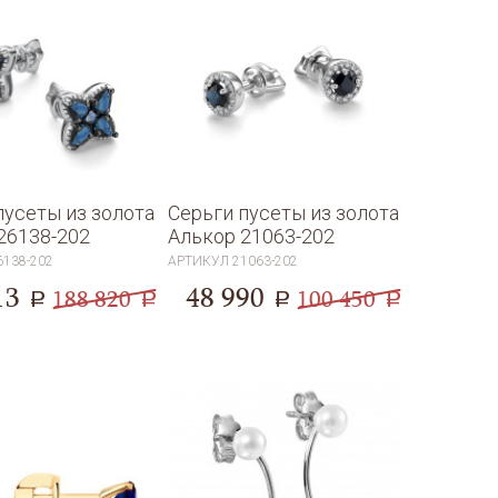
пусеты из золота
Серьги пусеты из золота
26138-202
Алькор 21063-202
6138-202
АРТИКУЛ
21063-202
13
48 990
188 820
100 450
a
a
a
a