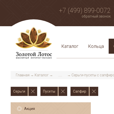
+7 (499) 899-0072
обратный звонок
Каталог
Кольца
Главная
→
Каталог
→
.....
→
Серьги-пусеты с сапфир
Серьги
Пусеты
Сапфир
Акция