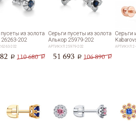
 пусеты из золота
Серьги пусеты из золота
Серьги 
 26263-202
Алькор 25979-202
Kabarov
26263-202
АРТИКУЛ
25979-202
АРТИКУЛ
2
282
51 693
110 680
106 890
a
a
a
a