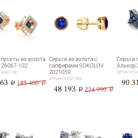
 пусеты из золота
Серьги из золота с
Серьги 
 26067-102
сапфирами SOKOLOV
Алькор 
2021059
26067-102
АРТИКУЛ
2
АРТИКУЛ
2021059
863
90 3
185 400
a
a
48 193
224 990
a
a