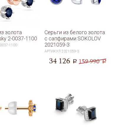
из золота
Серьги из белого золота
sky 2-0037-1100
с сапфирами SOKOLOV
2021059-3
-0037-1100
АРТИКУЛ
2021059-3
34 126
159 990
a
a