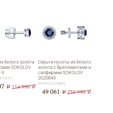
из белого золота
Серьги-пусеты из белого
ирами SOKOLOV
золота с бриллиантами и
-3
сапфирами SOKOLOV
2020843
021050-3
АРТИКУЛ
2020843
07
114 990
a
a
49 061
259 990
a
a