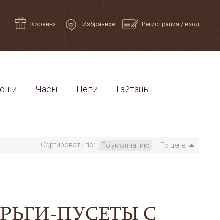
Корзина
Избранное
Регистрация
/
вход
роши
Часы
Цепи
Гайтаны
Сортировать по:
По умолчанию
По цене
РЬГИ-ПУСЕТЫ С