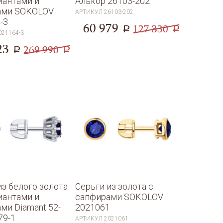
иантами и
Алькор 26103-202
ами SOKOLOV
АРТИКУЛ
26103-202
-3
60 979
127 330
a
a
021164-3
23
269 990
a
a
из белого золота
Серьги из золота с
иантами и
сапфирами SOKOLOV
ми Diamant 52-
2021061
79-1
АРТИКУЛ
2021061