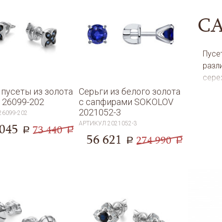
С
Пусе
разл
сереж
серь
 пусеты из золота
Серьги из белого золота
 26099-202
с сапфирами SOKOLOV
разм
2021052-3
боль
26099-202
АРТИКУЛ
2021052-3
 045
Пусе
73 440
a
a
56 621
конс
274 990
a
a
меха
чело
заво