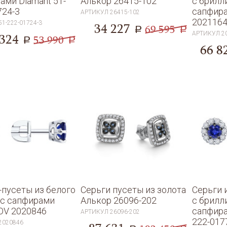
ами Diamant 51-
Алькор 26415-102
с брилл
724-3
сапфир
АРТИКУЛ
26415-102
2021164
51-222-01724-3
34 227
69 595
a
a
АРТИКУЛ
2
 324
53 990
a
a
66 8
-пусеты из белого
Серьги пусеты из золота
Серьги 
 с сапфирами
Алькор 26096-202
с брилл
OV 2020846
сапфира
АРТИКУЛ
26096-202
222-017
2020846