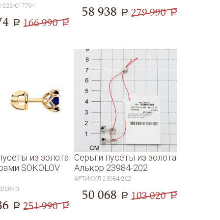
2-222-01779-1
58 938
279 990
a
a
74
166 990
a
a
пусеты из золота
Серьги пусеты из золота
ирами SOKOLOV
Алькор 23984-202
0
АРТИКУЛ
23984-202
020840
50 068
103 020
a
a
86
251 990
a
a