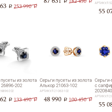
87 631
182 450
a
a
АРТИКУЛ
5
063
253 990
a
a
55 0
 пусеты из золота
Серьги пусеты из золота
Серьги-
 26896-202
Алькор 21063-102
с сапф
202084
26896-202
АРТИКУЛ
21063-102
АРТИКУЛ
2
062
48 990
133 490
100 450
a
a
a
a
55 0