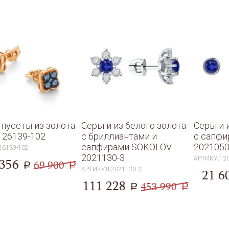
 пусеты из золота
Серьги из белого золота
Серьги 
 26139-102
с бриллиантами и
с сапф
сапфирами SOKOLOV
2021050
26139-102
2021130-3
АРТИКУЛ
2
 356
69 900
a
a
АРТИКУЛ
2021130-3
21 6
111 228
453 990
a
a