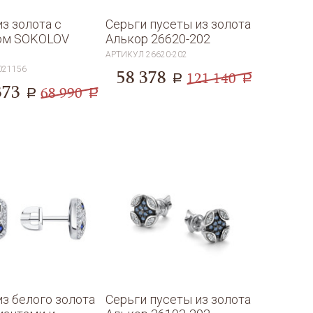
из золота с
Серьги пусеты из золота
ом SOKOLOV
Алькор 26620-202
6
АРТИКУЛ
26620-202
021156
58 378
121 140
a
a
373
68 990
a
a
из белого золота
Серьги пусеты из золота