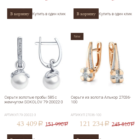
В корзину
В корзину
Купить в один клик
Купить в один клик
New
Серьги золотые пробы 585 с
Серьги из золота Алькор 27036-
жемчугом SOKOLOV 79-20022-3
100
АРТИКУЛ
79-20022-3
АРТИКУЛ
27036-100
43 409
121 234
151 990
245 810
a
a
a
a