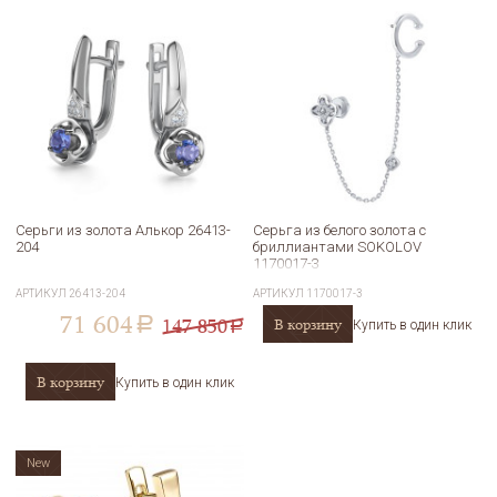
Серьги из золота Алькор 26413-
Серьга из белого золота с
204
бриллиантами SOKOLOV
1170017-3
АРТИКУЛ
26413-204
АРТИКУЛ
1170017-3
71 604
147 850
В корзину
a
Купить в один клик
a
В корзину
Купить в один клик
New