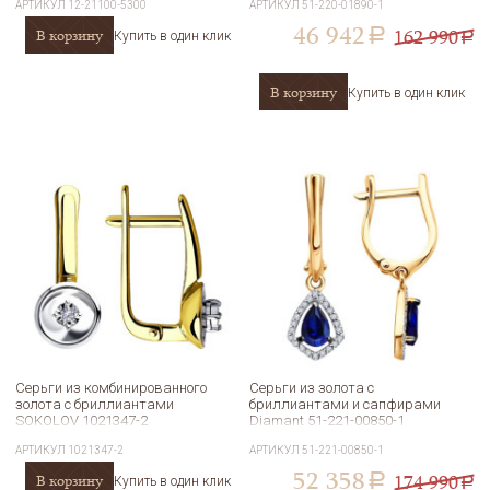
АРТИКУЛ
12-21100-5300
АРТИКУЛ
51-220-01890-1
46 942
162 990
В корзину
a
Купить в один клик
a
В корзину
Купить в один клик
Серьги из комбинированного
Серьги из золота с
золота с бриллиантами
бриллиантами и сапфирами
SOKOLOV 1021347-2
Diamant 51-221-00850-1
АРТИКУЛ
1021347-2
АРТИКУЛ
51-221-00850-1
52 358
174 990
В корзину
a
Купить в один клик
a