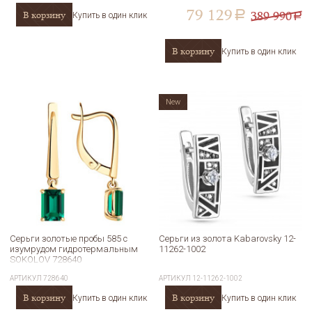
79 129
389 990
В корзину
a
Купить в один клик
a
В корзину
Купить в один клик
New
Серьги золотые пробы 585 с
Серьги из золота Kabarovsky 12-
изумрудом гидротермальным
11262-1002
SOKOLOV 728640
АРТИКУЛ
728640
АРТИКУЛ
12-11262-1002
В корзину
В корзину
Купить в один клик
Купить в один клик