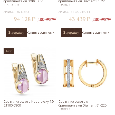
бриллиантами SOKOLOV
бриллиантами Diamant 51-220-
1021989-3
01904-1
АРТИКУЛ
1021989-3
АРТИКУЛ
51-220-01904-1
94 128
43 439
489 990
299 990
a
a
a
a
В корзину
В корзину
Купить в один клик
Купить в один клик
New
Серьги из золота Kabarovsky 12-
Серьги из золота с
21100-5300
бриллиантами Diamant 51-220-
01890-1