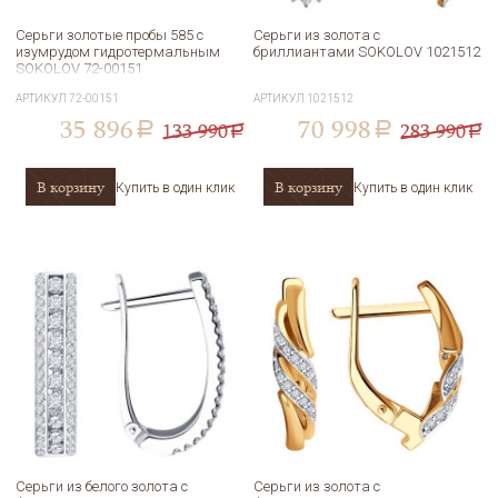
Серьги золотые пробы 585 с
Серьги из золота с
изумрудом гидротермальным
бриллиантами SOKOLOV 1021512
SOKOLOV 72-00151
АРТИКУЛ
72-00151
АРТИКУЛ
1021512
35 896
70 998
133 990
283 990
a
a
a
a
В корзину
В корзину
Купить в один клик
Купить в один клик
Серьги из белого золота с
Серьги из золота с