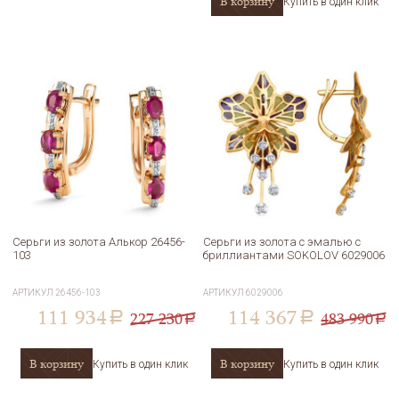
В корзину
Купить в один клик
Серьги из золота Алькор 26456-
Серьги из золота с эмалью с
103
бриллиантами SOKOLOV 6029006
АРТИКУЛ
26456-103
АРТИКУЛ
6029006
111 934
114 367
227 230
483 990
a
a
a
a
В корзину
В корзину
Купить в один клик
Купить в один клик