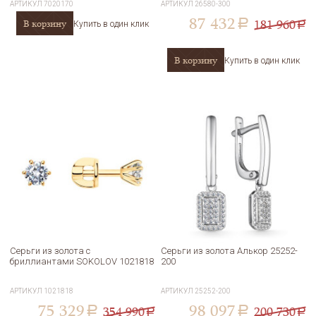
АРТИКУЛ
7020170
АРТИКУЛ
26580-300
87 432
181 960
В корзину
a
Купить в один клик
a
В корзину
Купить в один клик
Серьги из золота с
Серьги из золота Алькор 25252-
бриллиантами SOKOLOV 1021818
200
АРТИКУЛ
1021818
АРТИКУЛ
25252-200
75 329
98 097
354 990
200 730
a
a
a
a