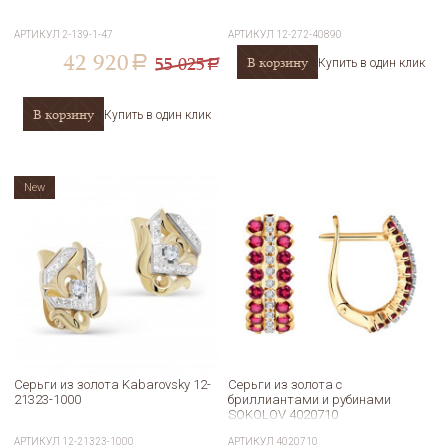
АРТИКУЛ
2-139-1-47
АРТИКУЛ
12-272-40890
42 920
55 025
В корзину
a
Купить в один клик
a
В корзину
Купить в один клик
New
Серьги из золота Kabarovsky 12-
Серьги из золота с
21323-1000
бриллиантами и рубинами
SOKOLOV 4020710
АРТИКУЛ
12-21323-1000
АРТИКУЛ
4020710