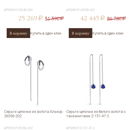
АРТИКУЛ
25949-200
АРТИКУЛ
24758-202
25 269
42 445
51 590
86 780
a
a
a
a
В корзину
В корзину
Купить в один клик
Купить в один клик
Серьги цепочки из золота Алькор
Серьги цепочки из белого золота с
26556-202
танзанитами 2-151-47-2
АРТИКУЛ
26556-202
АРТИКУЛ
2-151-47-2