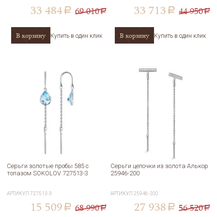
33 484
33 713
69 010
44 950
a
a
a
a
В корзину
В корзину
Купить в один клик
Купить в один клик
Серьги золотые пробы 585 с
Серьги цепочки из золота Алькор
топазом SOKOLOV 727513-3
25946-200
АРТИКУЛ
727513-3
АРТИКУЛ
25946-200
15 509
27 938
68 990
56 520
a
a
a
a