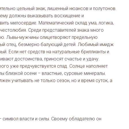
чительно цельный знак, лишенный нюансов и полутонов.
: ему должны выказывать восхищение и
вить милосердие. Математический склад ума, логика,
честолюбия. Среди представителей знака много
ыню. Львы-мужчины олицетворяют предельную
вый отец, безмерно балующий детей. Любимый имидж
й. Если нет средств на натуральные бриллианты и
вают достоинства, приносят счастье и удачу.
рого уже предчувствуется спад. Солнце наполняет
ы близкой осени – властные, суровые минералы.
жен учитывать не только сезон, но и время суток, а
– символ власти и силы. Своему обладателю он