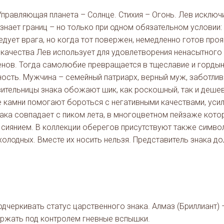
 Управляющая планета – Солнце. Стихия – Огонь. Лев исклю
 знает границ – но только при одном обязательном условии
ует врага, но когда тот повержен, немедленно готов проя
ачества Лев использует для удовлетворения ненасытного 
менов. Тогда самолюбие превращается в тщеславие и горд
сть. Мужчина – семейный патриарх, верный муж, заботли
тельницы знака обожают шик, как роскошный, так и дешевы
 камни помогают бороться с негативными качествами, усили
ака совпадает с пиком лета, в многоцветном пейзаже кото
сиянием. В коллекции оберегов присутствуют также символ
холодных. Вместе их носить нельзя. Представитель знака дол
дчеркивать статус царственного знака. Алмаз (Бриллиант) 
ержать под контролем гневные вспышки.