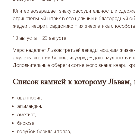
Юпитер возвращает знаку рассудительность и сдерж
отрицательный штрих в его цельный и благородный о
жадеит, нефрит, сардоникс – их энергетика способст
13 августа – 23 августа
Марс наделяет Львов третьей декады мощным жизненн
амулеты: желтый берилл, изумруд – дают мудрость и 
Дополнительные обереги солнечного знака: кварц, крас
Список камней к которому Львам, 
авантюрин,
альмандин,
аметист,
бирюза,
голубой берилл и топаз,