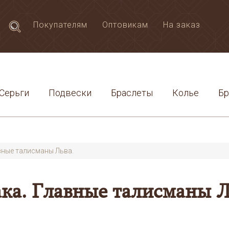
Покупателям
Оптовикам
На заказ
Серьги
Подвески
Браслеты
Колье
Б
вные талисманы Льва.
ка. Главные талисманы Л