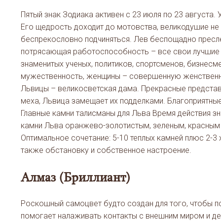
Пятый знак Зодиака активен с 23 июля по 23 августа.
Его щедрость доходит до мотовства, великодушие не
беспрекословно подчиняться. Лев беспощадно преслед
потрясающая работоспособность – все свои лучшие к
знаменитых ученых, политиков, спортсменов, бизнес
мужественность, женщины – совершенную женственно
Львицы – великосветская дама. Прекрасные представи
меха, Львица замещает их подделками. Благоприятные
Главные камни талисманы для Льва Время действия зн
камни Льва оранжево-золотистым, зеленым, красным 
Оптимальное сочетание: 5-10 теплых камней плюс 2-3 
также обстановку и собственное настроение.
Алмаз (Бриллиант)
Роскошный самоцвет будто создан для того, чтобы по
помогает налаживать контакты с внешним миром и д