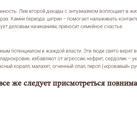
анность. Лев второй декады с энтузиазмом воплощает в ж
браз. Камни периода: цитрин – помогает налаживать конта
вует деловым начинаниям, приносит семейное счастье.
ым потенциалом и жаждой власти. Эти люди свято верят в 
хладнокровие, избавляют от агрессии; нефрит, сердолик – у
ный коралл, малахит, огненный опал, пироп («кровавый» руб
все же следует присмотреться повнима