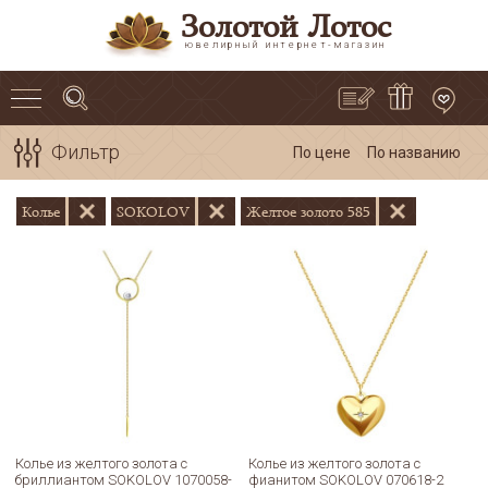
Золотой Лотос
ювелирный интернет-магазин
Фильтр
По цене
По названию
Колье
SOKOLOV
Желтое золото 585
Колье из желтого золота с
Колье из желтого золота с
бриллиантом SOKOLOV 1070058-
фианитом SOKOLOV 070618-2