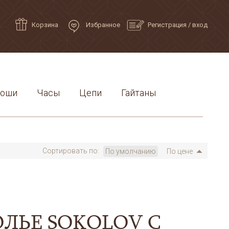
Корзина
Избранное
Регистрация
/
вход
роши
Часы
Цепи
Гайтаны
Сортировать по:
По умолчанию
По цене
ЛЬЕ SOKOLOV С