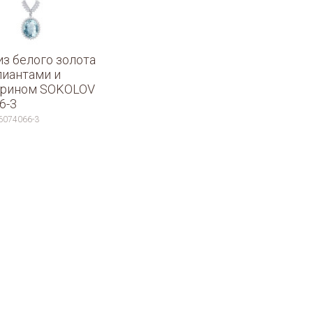
из белого золота
лиантами и
арином SOKOLOV
6-3
6074066-3