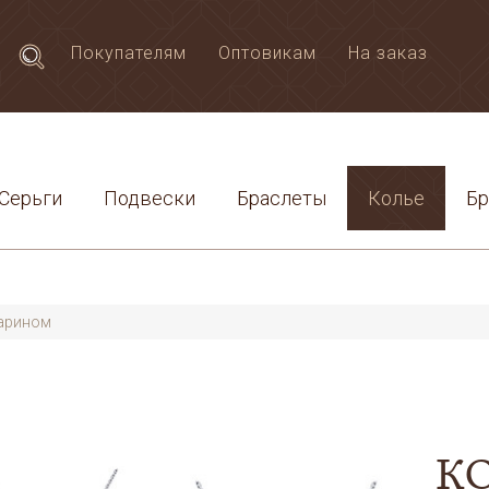
Покупателям
Оптовикам
На заказ
Серьги
Подвески
Браслеты
Колье
Б
арином
КО