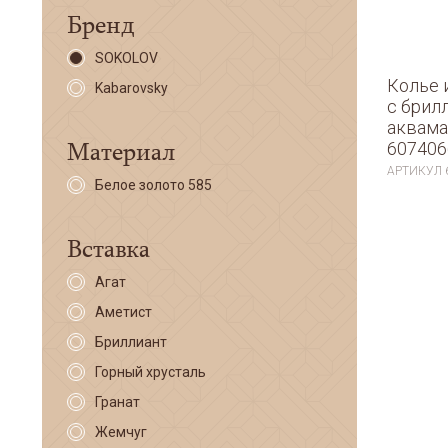
Бренд
SOKOLOV
Колье 
Kabarovsky
с брил
аквам
Материал
607406
АРТИКУЛ
Белое золото 585
Вставка
Агат
Аметист
Бриллиант
Горный хрусталь
Гранат
Жемчуг