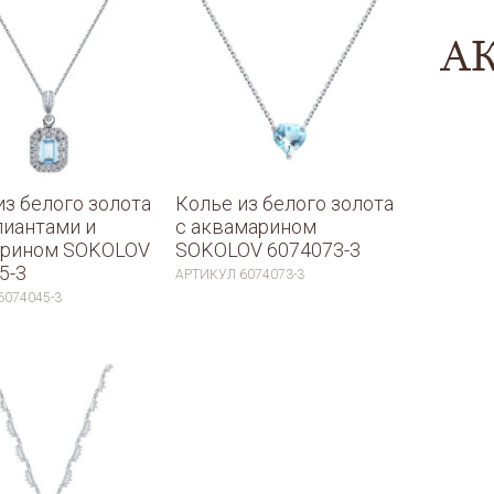
А
из белого золота
Колье из белого золота
лиантами и
с аквамарином
арином SOKOLOV
SOKOLOV 6074073-3
5-3
АРТИКУЛ
6074073-3
6074045-3