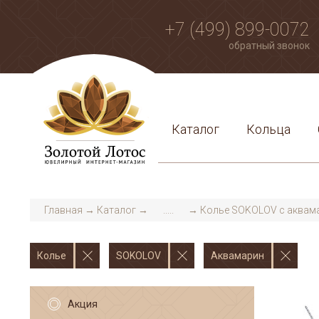
+7 (499) 899-0072
обратный звонок
Каталог
Кольца
Главная
→
Каталог
→
.....
→
Колье SOKOLOV с аквам
Колье
SOKOLOV
Аквамарин
Акция