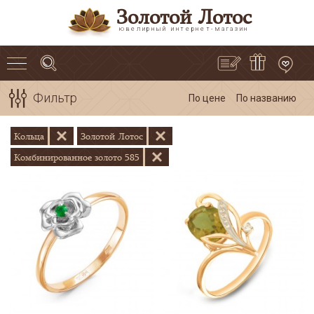
Золотой Лотос
ювелирный интернет-магазин
Фильтр
По цене
По названию
Кольца
Золотой Лотос
Комбинированное золото 585