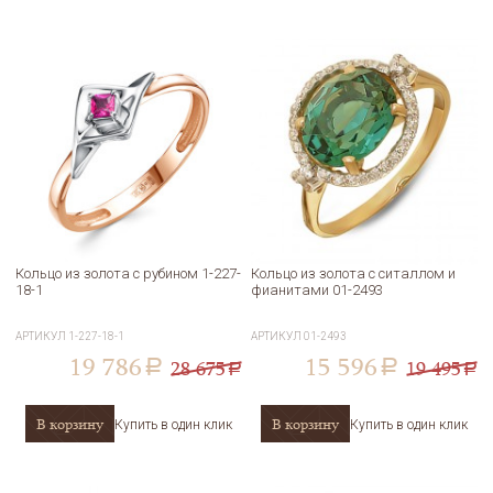
Кольцо из золота с рубином 1-227-
Кольцо из золота с ситаллом и
18-1
фианитами 01-2493
АРТИКУЛ
1-227-18-1
АРТИКУЛ
01-2493
19 786
15 596
28 675
19 495
a
a
a
a
В корзину
В корзину
Купить в один клик
Купить в один клик