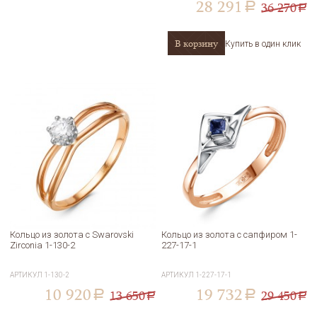
28 291
36 270
a
a
В корзину
Купить в один клик
Кольцо из золота с Swarovski
Кольцо из золота с сапфиром 1-
Zirconia 1-130-2
227-17-1
АРТИКУЛ
1-130-2
АРТИКУЛ
1-227-17-1
10 920
19 732
13 650
29 450
a
a
a
a