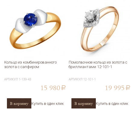
Кольцо из комбинированного
Помолвочное кольцо из золота с
золота с сапфиром
бриллиантами 12-101-1
АРТИКУЛ
1-139-43
АРТИКУЛ
12-101-1
15 980
19 995
a
a
В корзину
В корзину
Купить в один клик
Купить в один клик