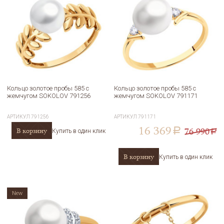
Кольцо золотое пробы 585 с
Кольцо золотое пробы 585 с
жемчугом SOKOLOV 791256
жемчугом SOKOLOV 791171
АРТИКУЛ
791256
АРТИКУЛ
791171
16 369
76 990
В корзину
a
Купить в один клик
a
В корзину
Купить в один клик
New