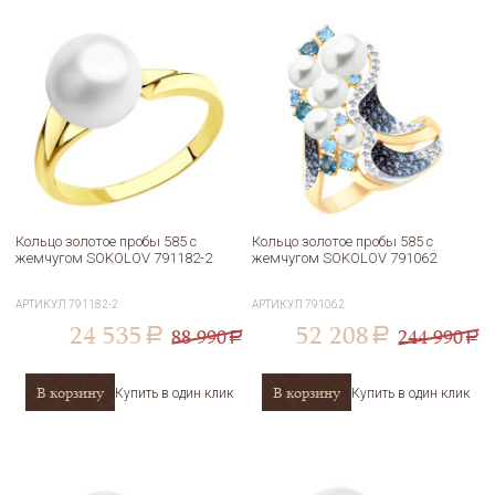
Кольцо золотое пробы 585 с
Кольцо золотое пробы 585 с
жемчугом SOKOLOV 791182-2
жемчугом SOKOLOV 791062
АРТИКУЛ
791182-2
АРТИКУЛ
791062
24 535
52 208
88 990
244 990
a
a
a
a
В корзину
В корзину
Купить в один клик
Купить в один клик