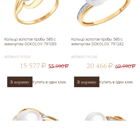
Кольцо золотое пробы 585 с
Кольцо золотое пробы 585 с
жемчугом SOKOLOV 791033
жемчугом SOKOLOV 791242
АРТИКУЛ
791033
АРТИКУЛ
791242
15 577
20 466
55 990
69 990
a
a
a
a
В корзину
В корзину
Купить в один клик
Купить в один клик