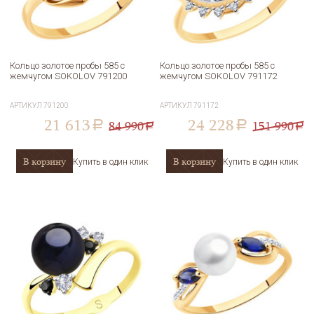
Кольцо золотое пробы 585 с
Кольцо золотое пробы 585 с
жемчугом SOKOLOV 791200
жемчугом SOKOLOV 791172
АРТИКУЛ
791200
АРТИКУЛ
791172
21 613
24 228
84 990
151 990
a
a
a
a
В корзину
В корзину
Купить в один клик
Купить в один клик