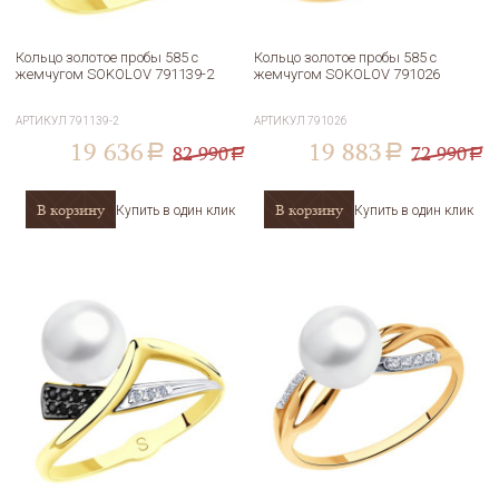
Кольцо золотое пробы 585 с
Кольцо золотое пробы 585 с
жемчугом SOKOLOV 791139-2
жемчугом SOKOLOV 791026
АРТИКУЛ
791139-2
АРТИКУЛ
791026
19 636
19 883
82 990
72 990
a
a
a
a
В корзину
В корзину
Купить в один клик
Купить в один клик