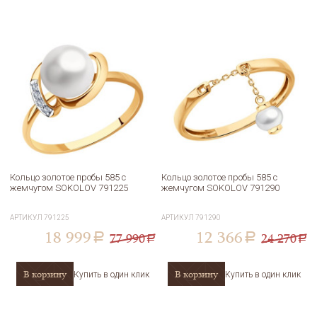
Кольцо золотое пробы 585 с
Кольцо золотое пробы 585 с
жемчугом SOKOLOV 791225
жемчугом SOKOLOV 791290
АРТИКУЛ
791225
АРТИКУЛ
791290
18 999
12 366
77 990
24 270
a
a
a
a
В корзину
В корзину
Купить в один клик
Купить в один клик