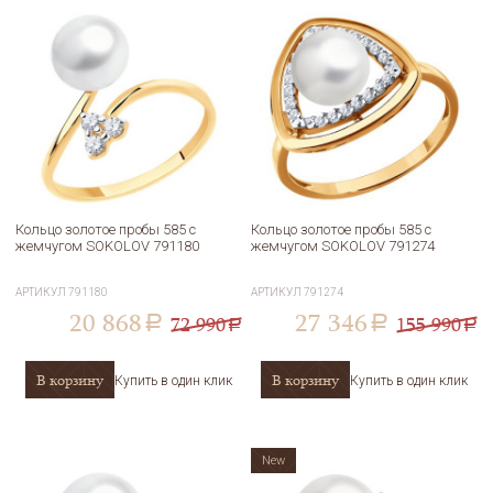
Кольцо золотое пробы 585 с
Кольцо золотое пробы 585 с
жемчугом SOKOLOV 791180
жемчугом SOKOLOV 791274
АРТИКУЛ
791180
АРТИКУЛ
791274
20 868
27 346
72 990
155 990
a
a
a
a
В корзину
В корзину
Купить в один клик
Купить в один клик
New