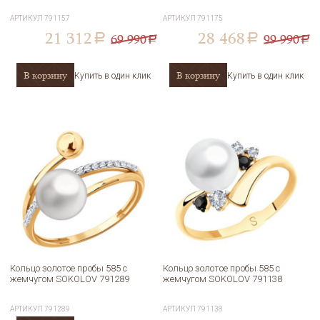
АРТИКУЛ
791157
АРТИКУЛ
791175
21 312
28 468
69 990
99 990
a
a
a
a
В корзину
В корзину
Купить в один клик
Купить в один клик
Кольцо золотое пробы 585 с
Кольцо золотое пробы 585 с
жемчугом SOKOLOV 791289
жемчугом SOKOLOV 791138
АРТИКУЛ
791289
АРТИКУЛ
791138