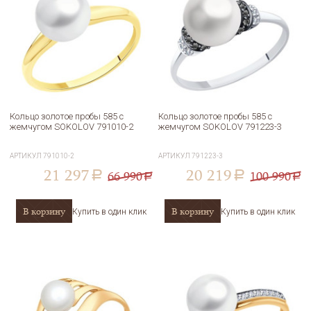
Кольцо золотое пробы 585 с
Кольцо золотое пробы 585 с
жемчугом SOKOLOV 791010-2
жемчугом SOKOLOV 791223-3
АРТИКУЛ
791010-2
АРТИКУЛ
791223-3
21 297
20 219
66 990
100 990
a
a
a
a
В корзину
В корзину
Купить в один клик
Купить в один клик