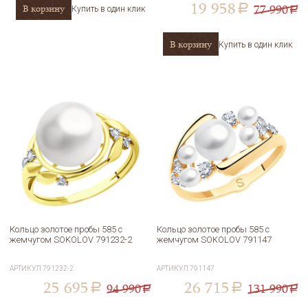
19 958
77 990
В корзину
a
Купить в один клик
a
В корзину
Купить в один клик
Кольцо золотое пробы 585 с
Кольцо золотое пробы 585 с
жемчугом SOKOLOV 791232-2
жемчугом SOKOLOV 791147
АРТИКУЛ
791232-2
АРТИКУЛ
791147
25 695
26 715
94 990
131 990
a
a
a
a