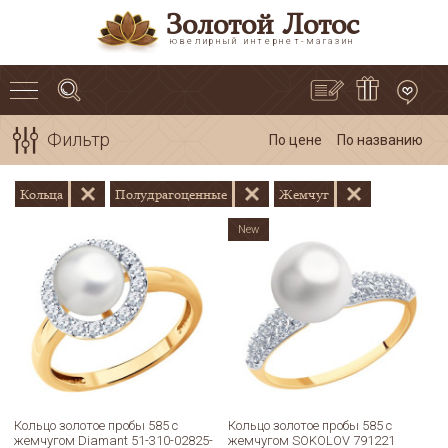
Золотой Лотос
ювелирный интернет-магазин
Фильтр
По цене
По названию
Кольца
Полудрагоценные
Жемчуг
New
Кольцо золотое пробы 585 с
Кольцо золотое пробы 585 с
жемчугом Diamant 51-310-02825-
жемчугом SOKOLOV 791221