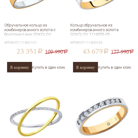
Обручальное кольцо из
Кольцо обручальное из
комбинированного золота с
комбинированного золота
бриллиантами SOKOLOV
SOKOLOV 1114053-05
1114001-01
АРТИКУЛ
1114001-01
АРТИКУЛ
1114053-05
23 351
43 679
109 990
177 990
a
a
a
a
В корзину
В корзину
Купить в один клик
Купить в один клик