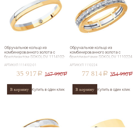
Обручальное кольцо из
Обручальное кольцо из
комбинированного золота с
комбинированного золота с
бриллиантом SOKOLOV 1114102-
бриллиантами SOKOLOV 1110224
01
АРТИКУЛ
1114102-01
АРТИКУЛ
1110224
35 917
77 814
167 990
354 990
a
a
a
a
В корзину
В корзину
Купить в один клик
Купить в один клик