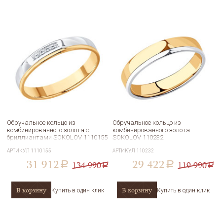
Обручальное кольцо из
Обручальное кольцо из
комбинированного золота с
комбинированного золота
бриллиантами SOKOLOV 1110155
SOKOLOV 110232
АРТИКУЛ
1110155
АРТИКУЛ
110232
31 912
29 422
134 990
119 990
a
a
a
a
В корзину
В корзину
Купить в один клик
Купить в один клик