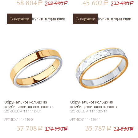
58 804
45 602
269 990
222 990
a
a
a
a
В корзину
В корзину
Купить в один клик
Купить в один клик
Обручальное кольцо из
Обручальное кольцо из
комбинированного золота
комбинированного золота
SOKOLOV 114110-01
SOKOLOV 114120-11
АРТИКУЛ
114110-01
АРТИКУЛ
114120-11
37 708
35 787
179 990
72 530
a
a
a
a