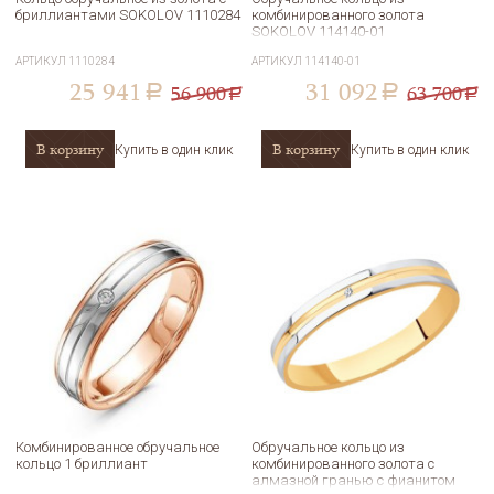
бриллиантами SOKOLOV 1110284
комбинированного золота
SOKOLOV 114140-01
АРТИКУЛ
1110284
АРТИКУЛ
114140-01
25 941
31 092
56 900
63 700
a
a
a
a
В корзину
В корзину
Купить в один клик
Купить в один клик
Комбинированное обручальное
Обручальное кольцо из
кольцо 1 бриллиант
комбинированного золота с
алмазной гранью с фианитом