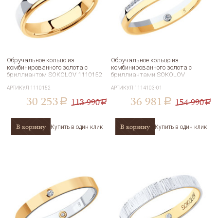
Обручальное кольцо из
Обручальное кольцо из
комбинированного золота с
комбинированного золота с
бриллиантом SOKOLOV 1110152
бриллиантами SOKOLOV
1114103-01
АРТИКУЛ
1110152
АРТИКУЛ
1114103-01
30 253
36 981
113 990
154 990
a
a
a
a
В корзину
В корзину
Купить в один клик
Купить в один клик