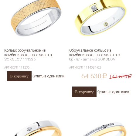
Кольцо обручальное из
Обручальное кольцо из
комбинированного золота
комбинированного золота с
SOKOLOV 111236
бриллиантами SOKOLOV
1114081-02
АРТИКУЛ
111236
АРТИКУЛ
1114081-02
64 630
141 670
В корзину
a
Купить в один клик
a
В корзину
Купить в один клик