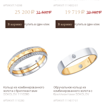
01
АРТИКУЛ
7-0098
АРТИКУЛ
1114002-01
25 200
19 719
31 500
39 980
a
a
a
a
В корзину
В корзину
Купить в один клик
Купить в один клик
Кольцо из комбинированного
Обручальное кольцо из
золота с бриллиантами
комбинированного золота с
SOKOLOV 1110280
бриллиантами SOKOLOV
1114017-01
АРТИКУЛ
1110280
АРТИКУЛ
1114017-01