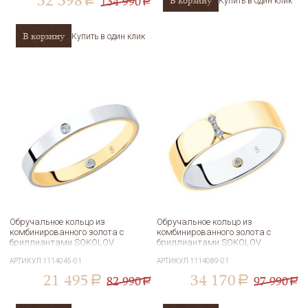
32 398
134 990
В корзину
a
Купить в один клик
a
В корзину
Купить в один клик
Обручальное кольцо из
Обручальное кольцо из
комбинированного золота с
комбинированного золота с
бриллиантами SOKOLOV
бриллиантами SOKOLOV
1114045-01
Diamonds 1114089-01
АРТИКУЛ
1114045-01
АРТИКУЛ
1114089-01
21 495
34 170
82 990
97 990
a
a
a
a