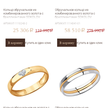
Кольцо обручальное из
Обручальное кольцо из
комбинированного золота с
комбинированного золота с
бриллиантами SOKOLOV
бриллиантами SOKOLOV
1110243-2
1114341-01
АРТИКУЛ
1110243-2
АРТИКУЛ
1114341-01
25 306
58 510
119 990
275 990
a
a
a
a
В корзину
В корзину
Купить в один клик
Купить в один клик
Кольцо обручальное из золота с
Обручальное кольцо из