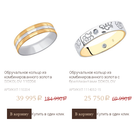
Обручальное кольцо из
Обручальное кольцо из
комбинированного золота
комбинированного золота с
SOKOLOV 110204
бриллиантами SOKOLOV
Diamonds 1114052-15
АРТИКУЛ
110204
АРТИКУЛ
1114052-15
39 995
25 750
184 990
69 990
a
a
a
a
В корзину
В корзину
Купить в один клик
Купить в один клик