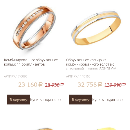
Комбинированное обручальное
Обручальное кольцо из
кольцо 11 бриллиантов
комбинированного золота с
алмазной гранью SOKOLOV
110153
АРТИКУЛ
7-0095
АРТИКУЛ
110153
23 160
32 758
28 950
139 990
a
a
a
a
В корзину
В корзину
Купить в один клик
Купить в один клик