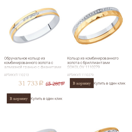
Обручальное кольцо из
Кольцо из комбинированного
комбинированного золота с
золота с бриллиантами
алмазной гранью с фианитами
SOKOLOV 1110279
SOKOLOV 110213
АРТИКУЛ
110213
АРТИКУЛ
1110279
31 733
65 280
В корзину
a
Купить в один клик
a
В корзину
Купить в один клик