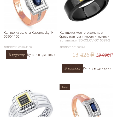
Кольцо из золота Kabarovsky 1-
Кольцо из желтого золота с
0090-1100
бриллиантом и керамическими
вставками SOKOLOV 6015089-2
АРТИКУЛ
1-0090-1100
АРТИКУЛ
6015089-2
13 426
59 990
В корзину
a
Купить в один клик
a
В корзину
Купить в один клик
New