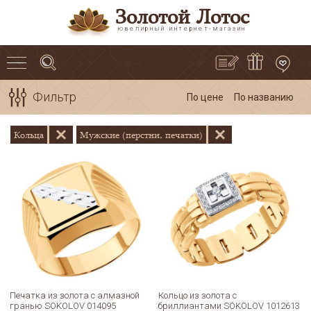
Золотой Лотос
ювелирный интернет-магазин
Фильтр
По цене
По названию
Кольца
Мужские (перстни, печатки)
Печатка из золота с алмазной
Кольцо из золота с
гранью SOKOLOV 014095
бриллиантами SOKOLOV 1012613