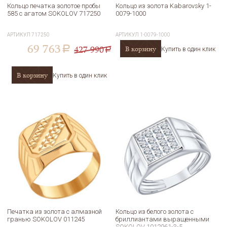
Кольцо печатка золотое пробы
Кольцо из золота Kabarovsky 1-
585 с агатом SOKOLOV 717250
0079-1000
АРТИКУЛ
717250
АРТИКУЛ
1-0079-1000
69 763
427 990
В корзину
a
Купить в один клик
a
В корзину
Купить в один клик
Печатка из золота с алмазной
Кольцо из белого золота с
гранью SOKOLOV 011245
бриллиантами выращенными
SOKOLOV 1012961-3-5