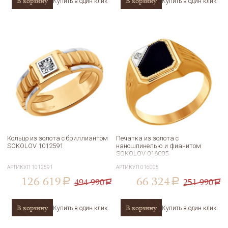
В корзину
В корзину
Купить в один клик
Купить в один клик
Кольцо из золота с бриллиантом
Печатка из золота с
SOKOLOV 1012591
наношпинелью и фианитом
SOKOLOV 016005
АРТИКУЛ
1012591
АРТИКУЛ
016005
126 619
66 324
494 990
251 990
a
a
a
a
В корзину
В корзину
Купить в один клик
Купить в один клик