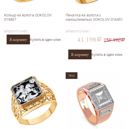
Кольцо из золота SOKOLOV
Печатка из золота с
019437
наношпинелью SOKOLOV 016451
АРТИКУЛ
019437
АРТИКУЛ
016451
41 198
159 990
В корзину
a
Купить в один клик
a
В корзину
Купить в один клик
New