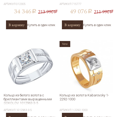
АРТИКУЛ
012305
АРТИКУЛ
715777
34 346
49 076
213 990
211 990
a
a
a
a
В корзину
В корзину
Купить в один клик
Купить в один клик
New
Кольцо из белого золота с
Кольцо из золота Kabarovsky 1-
бриллиантами выращенными
2292-1000
SOKOLOV 1012963-3-5
АРТИКУЛ
1012963-3-5
АРТИКУЛ
1-2292-1000