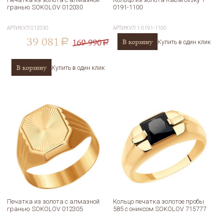
гранью SOKOLOV 012030
0191-1100
АРТИКУЛ
012030
АРТИКУЛ
1-0191-1100
39 081
169 990
В корзину
a
Купить в один клик
a
В корзину
Купить в один клик
Печатка из золота с алмазной
Кольцо печатка золотое пробы
гранью SOKOLOV 012305
585 с ониксом SOKOLOV 715777