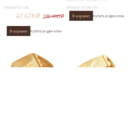
АРТИКУЛ
011245
АРТИКУЛ
1012961-3-5
47 678
199 990
В корзину
a
Купить в один клик
a
В корзину
Купить в один клик
Печатка из золота с алмазной
Печатка из золота с алмазной
гранью SOKOLOV 012774
гранью SOKOLOV 012426
АРТИКУЛ
012774
АРТИКУЛ
012426