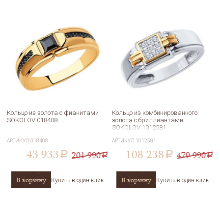
Кольцо из золота с фианитами
Кольцо из комбинированного
SOKOLOV 018408
золота с бриллиантами
SOKOLOV 1012581
АРТИКУЛ
018408
АРТИКУЛ
1012581
43 933
108 238
201 990
479 990
a
a
a
a
В корзину
В корзину
Купить в один клик
Купить в один клик