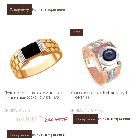
В корзину
Купить в один клик
New
Печатка из золота с эмалью с
Кольцо из золота Kabarovsky 1-
фианитами SOKOLOV 015072
0184-1400
АРТИКУЛ
015072
АРТИКУЛ
1-0184-1400
69 903
348 990
В корзину
a
Купить в один клик
a
В корзину
Купить в один клик