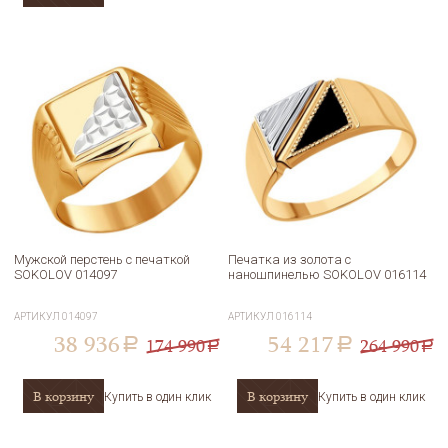
Мужской перстень с печаткой
Печатка из золота с
SOKOLOV 014097
наношпинелью SOKOLOV 016114
АРТИКУЛ
014097
АРТИКУЛ
016114
38 936
54 217
174 990
264 990
a
a
a
a
В корзину
В корзину
Купить в один клик
Купить в один клик