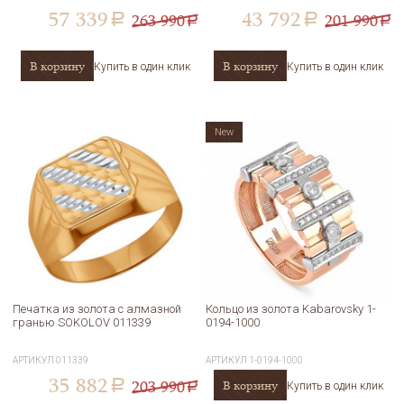
57 339
43 792
263 990
201 990
a
a
a
a
В корзину
В корзину
Купить в один клик
Купить в один клик
New
Печатка из золота с алмазной
Кольцо из золота Kabarovsky 1-
гранью SOKOLOV 011339
0194-1000
АРТИКУЛ
011339
АРТИКУЛ
1-0194-1000
35 882
203 990
В корзину
a
Купить в один клик
a