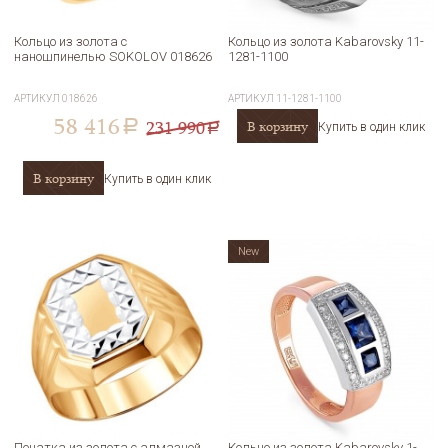
Кольцо из золота с
Кольцо из золота Kabarovsky 11-
наношпинелью SOKOLOV 018626
1281-1100
АРТИКУЛ
018626
АРТИКУЛ
11-1281-1100
58 416
231 990
В корзину
a
Купить в один клик
a
В корзину
Купить в один клик
New
Печатка из золота с алмазной
Кольцо из золота Kabarovsky 1-