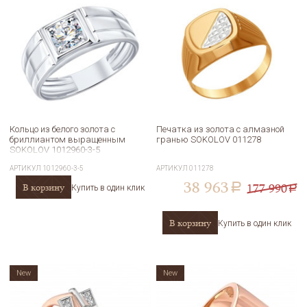
Кольцо из белого золота с
Печатка из золота с алмазной
бриллиантом выращенным
гранью SOKOLOV 011278
SOKOLOV 1012960-3-5
АРТИКУЛ
1012960-3-5
АРТИКУЛ
011278
38 963
177 990
В корзину
a
Купить в один клик
a
В корзину
Купить в один клик
New
New