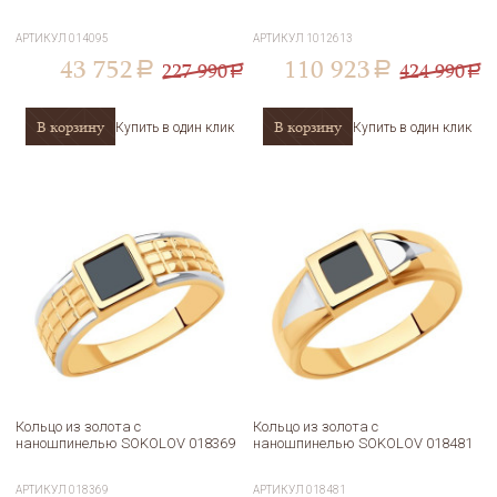
АРТИКУЛ
014095
АРТИКУЛ
1012613
43 752
110 923
227 990
424 990
a
a
a
a
В корзину
В корзину
Купить в один клик
Купить в один клик
Кольцо из золота с
Кольцо из золота с
наношпинелью SOKOLOV 018369
наношпинелью SOKOLOV 018481
АРТИКУЛ
018369
АРТИКУЛ
018481