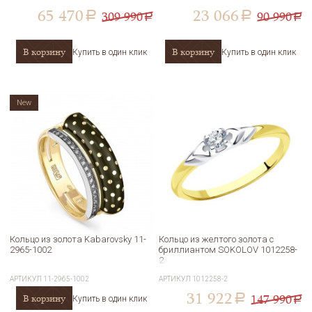
65 470
23 066
309 990
90 990
a
a
a
a
В корзину
В корзину
Купить в один клик
Купить в один клик
New
Кольцо из золота Kabarovsky 11-
Кольцо из желтого золота с
2965-1002
бриллиантом SOKOLOV 1012258-
2
АРТИКУЛ
11-2965-1002
АРТИКУЛ
1012258-2
31 922
147 990
В корзину
a
Купить в один клик
a