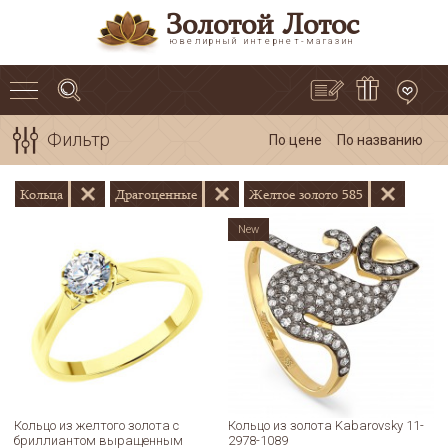
Золотой Лотос
ювелирный интернет-магазин
Фильтр
По цене
По названию
Кольца
Драгоценные
Желтое золото 585
New
Кольцо из желтого золота с
Кольцо из золота Kabarovsky 11-
бриллиантом выращенным
2978-1089