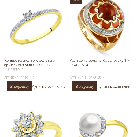
New
Кольцо из желтого золота с
Кольцо из золота Kabarovsky 11-
бриллиантами SOKOLOV
2648-3514
1011914-2
АРТИКУЛ
1011914-2
АРТИКУЛ
11-2648-3514
В корзину
В корзину
Купить в один клик
Купить в один клик