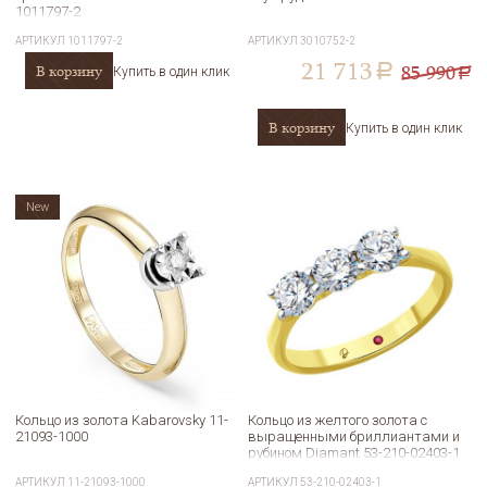
1011797-2
АРТИКУЛ
1011797-2
АРТИКУЛ
3010752-2
21 713
85 990
В корзину
a
Купить в один клик
a
В корзину
Купить в один клик
New
Кольцо из золота Kabarovsky 11-
Кольцо из желтого золота с
21093-1000
выращенными бриллиантами и
рубином Diamant 53-210-02403-1
АРТИКУЛ
11-21093-1000
АРТИКУЛ
53-210-02403-1