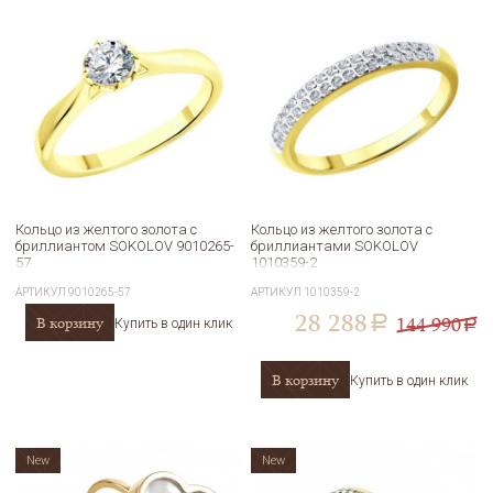
Кольцо из желтого золота с
Кольцо из желтого золота с
бриллиантом SOKOLOV 9010265-
бриллиантами SOKOLOV
57
1010359-2
АРТИКУЛ
9010265-57
АРТИКУЛ
1010359-2
28 288
144 990
В корзину
a
Купить в один клик
a
В корзину
Купить в один клик
New
New