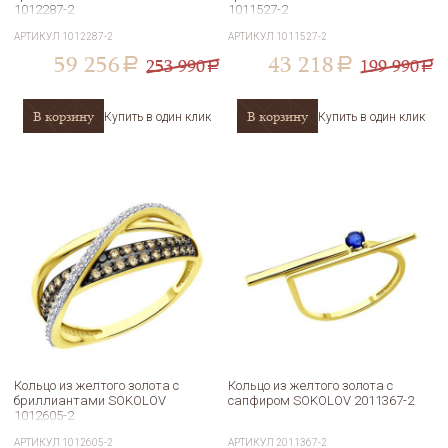
1012287-2
1011527-2
АРТИКУЛ
1012287-2
АРТИКУЛ
1011527-2
59 256
43 218
253 990
199 990
a
a
a
a
В корзину
В корзину
Купить в один клик
Купить в один клик
Кольцо из желтого золота с
Кольцо из желтого золота с
бриллиантами SOKOLOV
сапфиром SOKOLOV 2011367-2
1012605-2
АРТИКУЛ
1012605-2
АРТИКУЛ
2011367-2