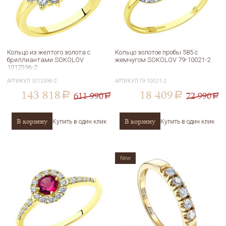
Кольцо из желтого золота с
Кольцо золотое пробы 585 с
бриллиантами SOKOLOV
жемчугом SOKOLOV 79-10021-2
1012396-2
АРТИКУЛ
1012396-2
АРТИКУЛ
79-10021-2
143 818
18 409
611 990
72 990
a
a
a
a
В корзину
В корзину
Купить в один клик
Купить в один клик
New