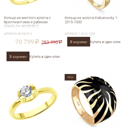
Кольцо из желтого золота с
Кольцо из золота Kabarovsky 1-
бриллиантами и рубином
2015-1000
SOKOLOV 4010673-2
АРТИКУЛ
4010673-2
АРТИКУЛ
1-2015-1000
70 799
283 990
В корзину
a
Купить в один клик
a
В корзину
Купить в один клик
New