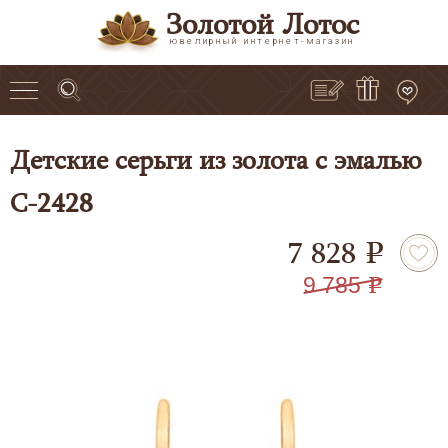
Золотой Лотос
ювелирный интернет-магазин
Детские серьги из золота с эмалью
С-2428
7 828
e
9 785
e