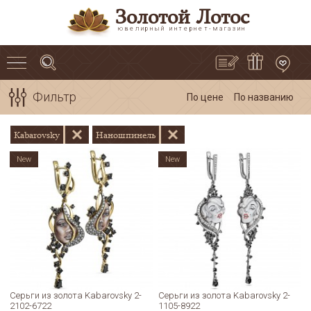
Золотой Лотос
ювелирный интернет-магазин
Фильтр
По цене
По названию
Kabarovsky
Наношпинель
New
New
Серьги из золота Kabarovsky 2-
Серьги из золота Kabarovsky 2-
2102-6722
1105-8922