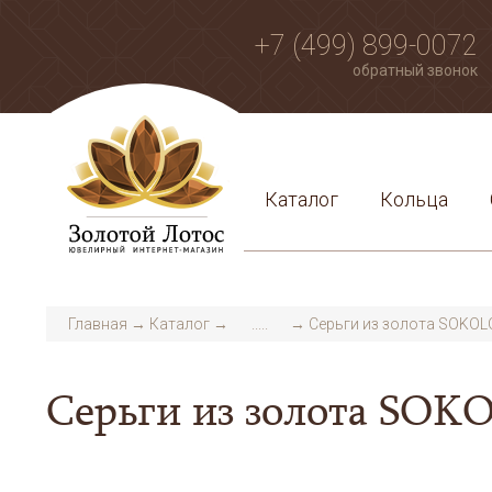
+7 (499) 899-0072
обратный звонок
Каталог
Кольца
Главная
→
Каталог
→
.....
→
Серьги из золота SOKOL
Серьги из золота SOK