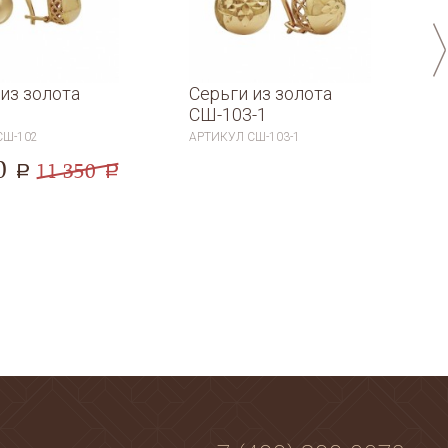
из золота
Серьги из золота
СШ-103-1
СШ-102
АРТИКУЛ
СШ-103-1
0
11 350
a
a