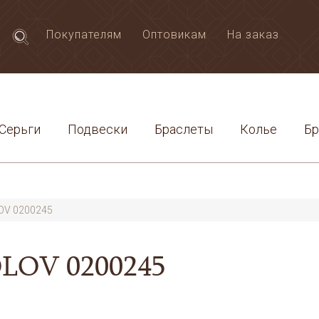
Покупателям
Оптовикам
На заказ
Серьги
Подвески
Браслеты
Колье
Б
OV 0200245
OLOV 0200245