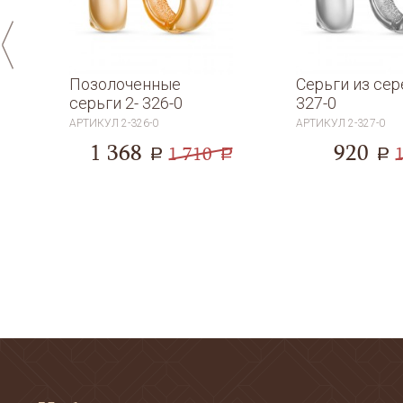
Позолоченные
Серьги из сер
t
серьги 2- 326-0
327-0
АРТИКУЛ
2-326-0
АРТИКУЛ
2-327-0
1 368
920
1 710
a
a
a
a