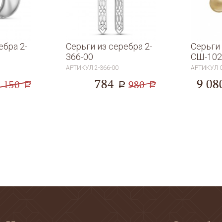
ебра 2-
Серьги из серебра 2-
Серьги 
366-00
СШ-102
АРТИКУЛ
2-366-00
АРТИКУЛ
784
9 08
1 150
980
a
a
a