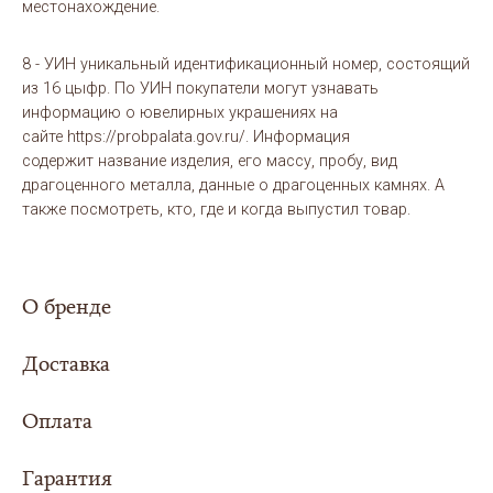
местонахождение.
8 - УИН уникальный идентификационный номер, состоящий
из 16 цыфр. По УИН покупатели могут узнавать
информацию о ювелирных украшениях на
сайте https://probpalata.gov.ru/. Информация
содержит название изделия, его массу, пробу, вид
драгоценного металла, данные о драгоценных камнях. А
также посмотреть, кто, где и когда выпустил товар.
О бренде
Доставка
Оплата
Сумма заказа составила
5000 рублей или
более - доставка
для Вас организуется
Гарантия
Выбери свой вариант оплаты заказа:
совершенно
БЕСПЛАТНО
в любой регион