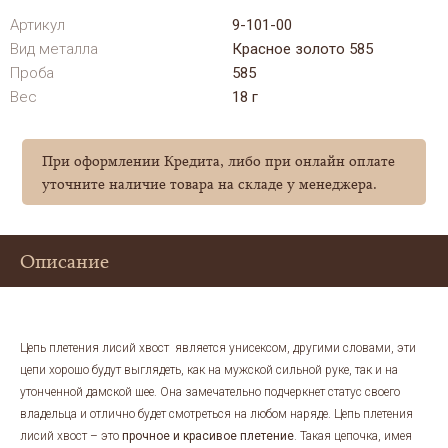
Артикул
9-101-00
Вид металла
Красное золото 585
Проба
585
Вес
18 г
При оформлении Кредита, либо при онлайн оплате
уточните наличие товара на складе у менеджера.
Описание
Цепь плетения лисий хвост является унисексом, другими словами, эти
цепи хорошо будут выглядеть, как на мужской сильной руке, так и на
утонченной дамской шее. Она замечательно подчеркнет статус своего
владельца и отлично будет смотреться на любом наряде. Цепь плетения
лисий хвост – это
прочное и красивое плетение
. Такая цепочка, имея