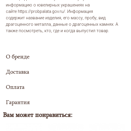
информацию о ювелирных украшениях на
сайте https://probpalata.gov.ru/. Информация
содержит название изделия, его массу, пробу, вид
драгоценного металла, данные о драгоценных камнях. А
также посмотреть, кто, где и когда выпустил товар.
О бренде
Доставка
Оплата
Сумма заказа составила
5000 рублей или
более - доставка
для Вас организуется
Гарантия
Выбери свой вариант оплаты заказа:
совершенно
БЕСПЛАТНО
в любой регион
Российской Федерации.
Вам может понравиться:
Также доставка осуществляется в страны
ЦЕНА В КАРТОЧКЕ ТОВАРА УКАЗАНА ПРИ СПОСОБЕ - ОНЛАЙН
ближнего зарубежья: Казахстан, Армения,
ГАРАНТИЙНЫЙ СРОК
ОПЛАТА.