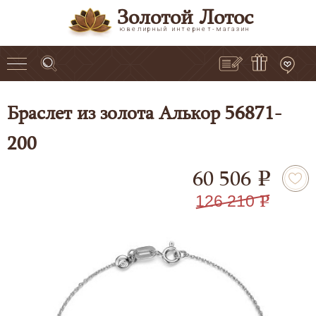
Золотой Лотос
ювелирный интернет-магазин
Браслет из золота Алькор 56871-
200
60 506
e
126 210
e