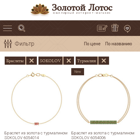
Золотой Лотос
ювелирный интернет-магазин
Фильтр
По цене
По названию
Браслеты
SOKOLOV
Турмалин
New
Браслет из золота с турмалином
Браслет из золота с турмалином
SOKOLOV 6054014
SOKOLOV 6054006