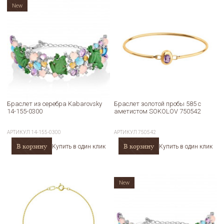
New
Браслет из серебра Kabarovsky
Браслет золотой пробы 585 с
14-155-0300
аметистом SOKOLOV 750542
АРТИКУЛ
14-155-0300
АРТИКУЛ
750542
В корзину
В корзину
Купить в один клик
Купить в один клик
New