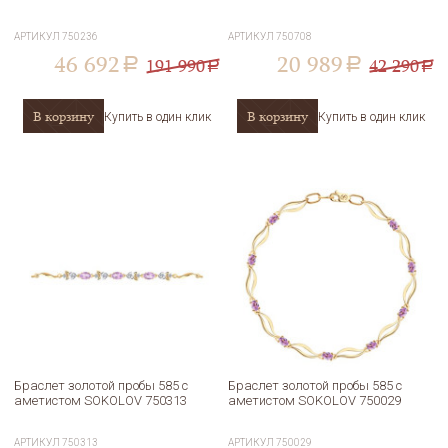
АРТИКУЛ
750236
АРТИКУЛ
750708
46 692
20 989
191 990
42 290
a
a
a
a
В корзину
В корзину
Купить в один клик
Купить в один клик
Браслет золотой пробы 585 с
Браслет золотой пробы 585 с
аметистом SOKOLOV 750313
аметистом SOKOLOV 750029
АРТИКУЛ
750313
АРТИКУЛ
750029