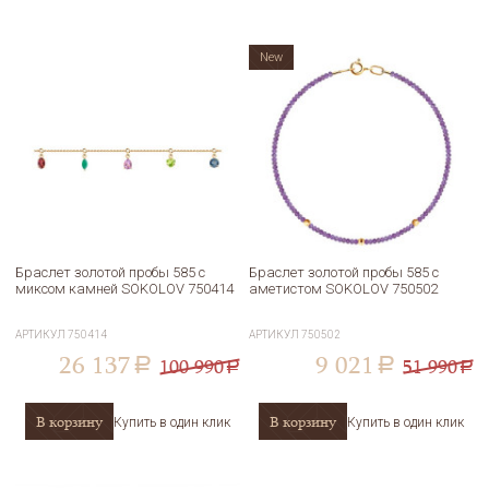
New
Браслет золотой пробы 585 с
Браслет золотой пробы 585 с
миксом камней SOKOLOV 750414
аметистом SOKOLOV 750502
АРТИКУЛ
750414
АРТИКУЛ
750502
26 137
9 021
100 990
51 990
a
a
a
a
В корзину
В корзину
Купить в один клик
Купить в один клик