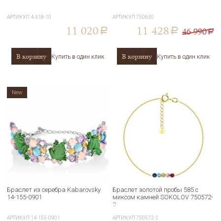
АРТИКУЛ
4-318-10
АРТИКУЛ
750630
11 020
11 428
46 990
a
a
a
В корзину
В корзину
Купить в один клик
Купить в один клик
New
Браслет из серебра Kabarovsky
Браслет золотой пробы 585 с
14-155-0901
миксом камней SOKOLOV 750572-
2
АРТИКУЛ
14-155-0901
АРТИКУЛ
750572-2